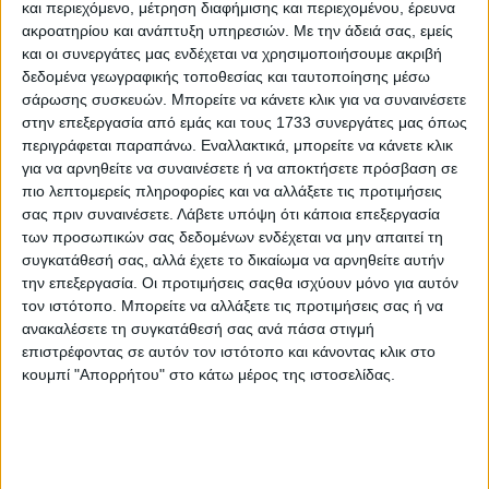
και περιεχόμενο, μέτρηση διαφήμισης και περιεχομένου, έρευνα
ακροατηρίου και ανάπτυξη υπηρεσιών.
Με την άδειά σας, εμείς
και οι συνεργάτες μας ενδέχεται να χρησιμοποιήσουμε ακριβή
δεδομένα γεωγραφικής τοποθεσίας και ταυτοποίησης μέσω
σάρωσης συσκευών. Μπορείτε να κάνετε κλικ για να συναινέσετε
στην επεξεργασία από εμάς και τους 1733 συνεργάτες μας όπως
περιγράφεται παραπάνω. Εναλλακτικά, μπορείτε να κάνετε κλικ
για να αρνηθείτε να συναινέσετε ή να αποκτήσετε πρόσβαση σε
πιο λεπτομερείς πληροφορίες και να αλλάξετε τις προτιμήσεις
Από 22.900 ευρώ στην Ελλάδα
σας πριν συναινέσετε.
Λάβετε υπόψη ότι κάποια επεξεργασία
Στη γκάμα του γαλλικού SUV ξεχωρίζουν οι δύο
των προσωπικών σας δεδομένων ενδέχεται να μην απαιτεί τη
υβριδικές εκδόσεις Hybrid 110 και Hybrid 145 με
συγκατάθεσή σας, αλλά έχετε το δικαίωμα να αρνηθείτε αυτήν
αυτόματο κιβώτιο διπλού συμπλέκτη e-DCS6
την επεξεργασία. Οι προτιμήσεις σαςθα ισχύουν μόνο για αυτόν
τον ιστότοπο. Μπορείτε να αλλάξετε τις προτιμήσεις σας ή να
προσφέρουν δυνατότητα αμιγώς ηλεκτρικής
ανακαλέσετε τη συγκατάθεσή σας ανά πάσα στιγμή
κίνησης χωρίς ανάγκη φόρτισης, ενώ για την πλήρη
επιστρέφοντας σε αυτόν τον ιστότοπο και κάνοντας κλικ στο
μετάβαση στην βιώσιμη κινητικότητα το 100%
κουμπί "Απορρήτου" στο κάτω μέρος της ιστοσελίδας.
ηλεκτρικό E-2008, ολοκληρώνει την γκάμα.
Παράλληλα, ο πλούσιος εξοπλισμός άνεσης και
ασφάλειας, καθώς και η ιδιαίτερα ανταγωνιστική