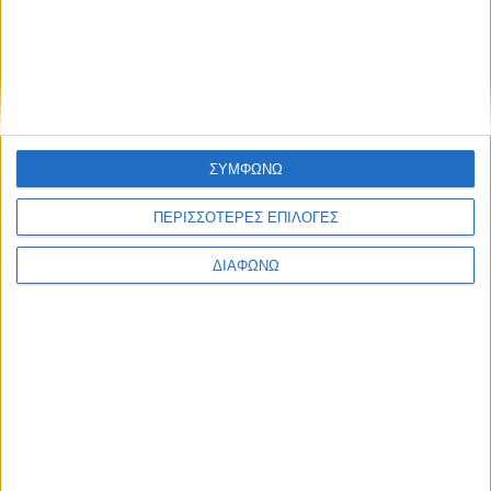
Τα δύο υβριδικά Toyota που “καίνε”
κάτω από 4,0 λτ./100 χλμ. – Οι τιμές
τους στην Ελλάδα
ΔΙΑΒΑΣΤΕ
ΣΥΜΦΩΝΩ
ΠΕΡΙΣΣΟΤΕΡΕΣ ΕΠΙΛΟΓΕΣ
ΔΙΑΦΩΝΩ