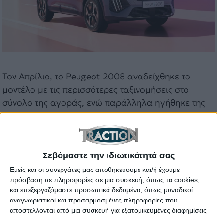
Τον Απρίλιο, το Peugeot 2008 αναδείχθηκε το
μοντέλο με τις περισσότερες ταξινομήσεις στο
σύνολο της αγοράς, ενώ παράλληλα ηγήθηκε της
κατηγορίας B-SUV με 1.095 ταξινομήσεις.
Αντίστοιχα, στο πρώτο τετράμηνο του 2026,
καταγράφει 2.516 ταξινομήσεις, αποτελώντας το
δημοφιλέστερο μοντέλο της ελληνικής αγοράς.
Σεβόμαστε την ιδιωτικότητά σας
Εμείς και οι συνεργάτες μας αποθηκεύουμε και/ή έχουμε
πρόσβαση σε πληροφορίες σε μια συσκευή, όπως τα cookies,
και επεξεργαζόμαστε προσωπικά δεδομένα, όπως μοναδικοί
αναγνωριστικοί και προσαρμοσμένες πληροφορίες που
αποστέλλονται από μια συσκευή για εξατομικευμένες διαφημίσεις