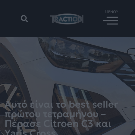
Αυτό είναι το best seller
πρώτου τετραμήνου –
Πέρασε Citroen C3 και
Yaris Cross