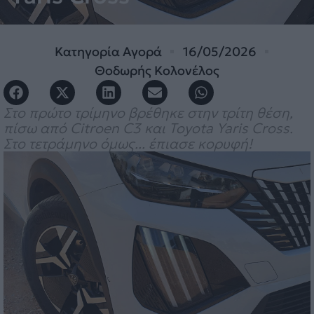
Κατηγορία
Αγορά
16/05/2026
Θοδωρής Κολονέλος
Στο πρώτο τρίμηνο βρέθηκε στην τρίτη θέση,
πίσω από Citroen C3 και Toyota Yaris Cross.
Στο τετράμηνο όμως... έπιασε κορυφή!