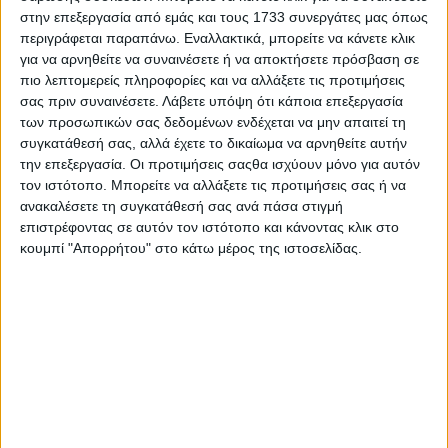
στην επεξεργασία από εμάς και τους 1733 συνεργάτες μας όπως
Δοκιμάζουμε το SUV με υγραέριο και
περιγράφεται παραπάνω. Εναλλακτικά, μπορείτε να κάνετε κλικ
120 ίππους – Ξεκινά από 20.700 ευρώ
για να αρνηθείτε να συναινέσετε ή να αποκτήσετε πρόσβαση σε
πιο λεπτομερείς πληροφορίες και να αλλάξετε τις προτιμήσεις
ΔΙΑΒΑΣΤΕ
σας πριν συναινέσετε.
Λάβετε υπόψη ότι κάποια επεξεργασία
των προσωπικών σας δεδομένων ενδέχεται να μην απαιτεί τη
συγκατάθεσή σας, αλλά έχετε το δικαίωμα να αρνηθείτε αυτήν
την επεξεργασία. Οι προτιμήσεις σαςθα ισχύουν μόνο για αυτόν
τον ιστότοπο. Μπορείτε να αλλάξετε τις προτιμήσεις σας ή να
ανακαλέσετε τη συγκατάθεσή σας ανά πάσα στιγμή
επιστρέφοντας σε αυτόν τον ιστότοπο και κάνοντας κλικ στο
κουμπί "Απορρήτου" στο κάτω μέρος της ιστοσελίδας.
Δοκιμάζουμε το ηλεκτρικό SUV με
τους 218 ίππους – Συνολικό όφελος
7.000 ευρώ