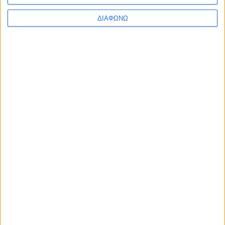
ΔΙΑΦΩΝΩ
Δοκιμάζουμε το C-SUV των 197
υβριδικών ίππων – Τιμή από 23.350
ευρώ
ΔΙΑΒΑΣΤΕ
Δοκιμάζουμε το υβριδικό Nissan