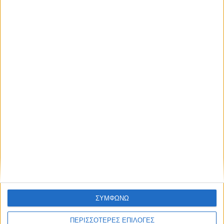
Δοκιμάζουμε το τετρακίνητο B-SUV
της Alfa Romeo – Με 8 χρόνια εγγύηση
και όφελος έως 2.200 ευρώ
ΔΙΑΒΑΣΤΕ
ΣΥΜΦΩΝΩ
ΠΕΡΙΣΣΟΤΕΡΕΣ ΕΠΙΛΟΓΕΣ