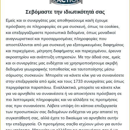
Σεβόμαστε την ιδιωτικότητά σας
Library
Εμείς και οι συνεργάτες μας αποθηκεύουμε και/ή έχουμε
πρόσβαση σε πληροφορίες σε μια συσκευή, όπως τα cookies,
και επεξεργαζόμαστε προσωπικά δεδομένα, όπως μοναδικοί
αναγνωριστικοί και προσαρμοσμένες πληροφορίες που
αποστέλλονται από μια συσκευή για εξατομικευμένες διαφημίσεις
και περιεχόμενο, μέτρηση διαφήμισης και περιεχομένου, έρευνα
ακροατηρίου και ανάπτυξη υπηρεσιών.
Με την άδειά σας, εμείς
και οι συνεργάτες μας ενδέχεται να χρησιμοποιήσουμε ακριβή
δεδομένα γεωγραφικής τοποθεσίας και ταυτοποίησης μέσω
σάρωσης συσκευών. Μπορείτε να κάνετε κλικ για να συναινέσετε
στην επεξεργασία από εμάς και τους 1733 συνεργάτες μας όπως
Traction.gr 2021 | Μάνος & Κώστας Στεφανής
περιγράφεται παραπάνω. Εναλλακτικά, μπορείτε να κάνετε κλικ
οδηγούν το Skoda Fabia R5 της Evolution Motor Car
για να αρνηθείτε να συναινέσετε ή να αποκτήσετε πρόσβαση σε
πιο λεπτομερείς πληροφορίες και να αλλάξετε τις προτιμήσεις
σας πριν συναινέσετε.
Λάβετε υπόψη ότι κάποια επεξεργασία
Library
των προσωπικών σας δεδομένων ενδέχεται να μην απαιτεί τη
συγκατάθεσή σας, αλλά έχετε το δικαίωμα να αρνηθείτε αυτήν
την επεξεργασία. Οι προτιμήσεις σαςθα ισχύουν μόνο για αυτόν
τον ιστότοπο. Μπορείτε να αλλάξετε τις προτιμήσεις σας ή να