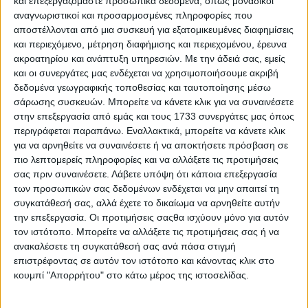
και επεξεργαζόμαστε προσωπικά δεδομένα, όπως μοναδικοί
αναγνωριστικοί και προσαρμοσμένες πληροφορίες που
αποστέλλονται από μια συσκευή για εξατομικευμένες διαφημίσεις
και περιεχόμενο, μέτρηση διαφήμισης και περιεχομένου, έρευνα
ακροατηρίου και ανάπτυξη υπηρεσιών.
Με την άδειά σας, εμείς
και οι συνεργάτες μας ενδέχεται να χρησιμοποιήσουμε ακριβή
δεδομένα γεωγραφικής τοποθεσίας και ταυτοποίησης μέσω
Η πιο ψηλή γέφυρα στον κόσμο – Το απόλυτο τεστ
σάρωσης συσκευών. Μπορείτε να κάνετε κλικ για να συναινέσετε
αντοχής με 96 φορτηγά
στην επεξεργασία από εμάς και τους 1733 συνεργάτες μας όπως
περιγράφεται παραπάνω. Εναλλακτικά, μπορείτε να κάνετε κλικ
για να αρνηθείτε να συναινέσετε ή να αποκτήσετε πρόσβαση σε
πιο λεπτομερείς πληροφορίες και να αλλάξετε τις προτιμήσεις
σας πριν συναινέσετε.
Λάβετε υπόψη ότι κάποια επεξεργασία
των προσωπικών σας δεδομένων ενδέχεται να μην απαιτεί τη
συγκατάθεσή σας, αλλά έχετε το δικαίωμα να αρνηθείτε αυτήν
την επεξεργασία. Οι προτιμήσεις σαςθα ισχύουν μόνο για αυτόν
τον ιστότοπο. Μπορείτε να αλλάξετε τις προτιμήσεις σας ή να
ανακαλέσετε τη συγκατάθεσή σας ανά πάσα στιγμή
επιστρέφοντας σε αυτόν τον ιστότοπο και κάνοντας κλικ στο
κουμπί "Απορρήτου" στο κάτω μέρος της ιστοσελίδας.
Πλανήτης Γη και τα ρεκόρ του