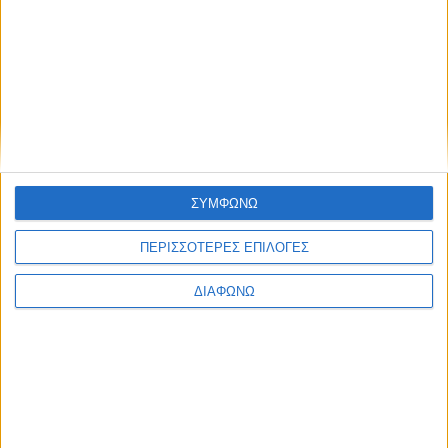
Top 10: Οι μπάλες με τα ρεκόρ ταχύτητας στον
αθλητισμό
ΣΥΜΦΩΝΩ
ΠΕΡΙΣΣΟΤΕΡΕΣ ΕΠΙΛΟΓΕΣ
ΔΙΑΦΩΝΩ
Γαλάζια Φάλαινα: Μια ιστορία 1.5 εκ. ετών γεμάτη
ασύλληπτα ρεκόρ