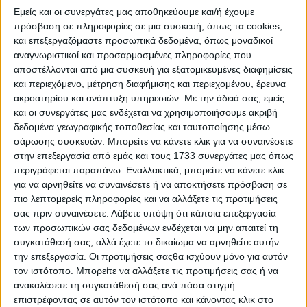
Εμείς και οι συνεργάτες μας αποθηκεύουμε και/ή έχουμε
πρόσβαση σε πληροφορίες σε μια συσκευή, όπως τα cookies,
και επεξεργαζόμαστε προσωπικά δεδομένα, όπως μοναδικοί
αναγνωριστικοί και προσαρμοσμένες πληροφορίες που
αποστέλλονται από μια συσκευή για εξατομικευμένες διαφημίσεις
και περιεχόμενο, μέτρηση διαφήμισης και περιεχομένου, έρευνα
ακροατηρίου και ανάπτυξη υπηρεσιών.
Με την άδειά σας, εμείς
και οι συνεργάτες μας ενδέχεται να χρησιμοποιήσουμε ακριβή
δεδομένα γεωγραφικής τοποθεσίας και ταυτοποίησης μέσω
McLaren-Honda MP4/6: Για πραγματικούς… οδηγούς!
σάρωσης συσκευών. Μπορείτε να κάνετε κλικ για να συναινέσετε
στην επεξεργασία από εμάς και τους 1733 συνεργάτες μας όπως
περιγράφεται παραπάνω. Εναλλακτικά, μπορείτε να κάνετε κλικ
για να αρνηθείτε να συναινέσετε ή να αποκτήσετε πρόσβαση σε
πιο λεπτομερείς πληροφορίες και να αλλάξετε τις προτιμήσεις
σας πριν συναινέσετε.
Λάβετε υπόψη ότι κάποια επεξεργασία
των προσωπικών σας δεδομένων ενδέχεται να μην απαιτεί τη
συγκατάθεσή σας, αλλά έχετε το δικαίωμα να αρνηθείτε αυτήν
την επεξεργασία. Οι προτιμήσεις σαςθα ισχύουν μόνο για αυτόν
τον ιστότοπο. Μπορείτε να αλλάξετε τις προτιμήσεις σας ή να
ανακαλέσετε τη συγκατάθεσή σας ανά πάσα στιγμή
επιστρέφοντας σε αυτόν τον ιστότοπο και κάνοντας κλικ στο