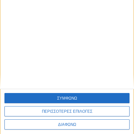
την ιστορία
Το πρώτο sedan της Porsche ήταν της… Mercedes-
Benz
ΣΥΜΦΩΝΩ
ΠΕΡΙΣΣΟΤΕΡΕΣ ΕΠΙΛΟΓΕΣ
ΔΙΑΦΩΝΩ