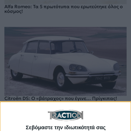
Alfa Romeo: Τα 5 πρωτότυπα που ερωτεύτηκε όλος ο
κόσμος!
Citroën DS: Ο «βάτραχος» που έγινε… Πρίγκιπας!
Σεβόμαστε την ιδιωτικότητά σας