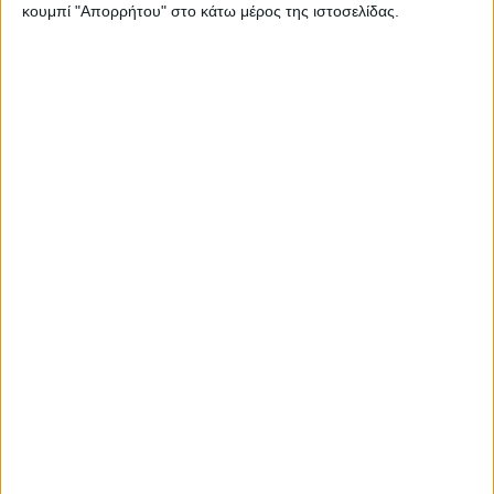
κουμπί "Απορρήτου" στο κάτω μέρος της ιστοσελίδας.
Peugeot 206 WRC: Ένας γαλλικός θρύλος!
Το σήμα της Nissan στο πέρασμα του χρόνου