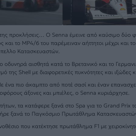
της προκλήσεις… Ο Senna έμεινε από καύσιμο δύο φ
ος και το MP4/6 του παρέμειναν αήττητοι μέχρι και τ
ύπελλο Κατασκευαστών.
 οδυνηρά αισθητά κατά το Βρετανικό και το Γερμαν
μό της Shell με διαφορετικές πυκνότητες και ιξώδες 
Με ένα πιο άκαμπτο από ποτέ σασί και έναν επανασχ
οφόρους άξονες και μπιέλες, ο Senna κυριάρχησε.
ήτων, τα κατάφερε ξανά στο Spa για το Grand Prix τ
n πήρε ξανά το Παγκόσμιο Πρωτάθλημα Κατασκευαστώ
ονοθέσιο που κατέκτησε πρωτάθλημα F1 με χειροκίνητ