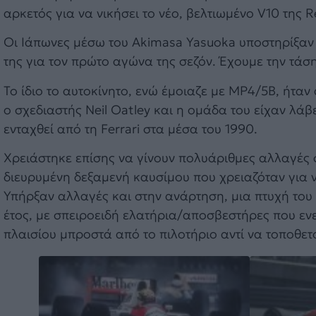
αρκετός για να νικήσει το νέο, βελτιωμένο V10 της R
Οι Ιάπωνες μέσω του Akimasa Yasuoka υποστηρίξαν 
της για τον πρώτο αγώνα της σεζόν. Έχουμε την τάση 
Το ίδιο το αυτοκίνητο, ενώ έμοιαζε με MP4/5B, ήτα
ο σχεδιαστής Neil Oatley και η ομάδα του είχαν λά
ενταχθεί από τη Ferrari στα μέσα του 1990.
Χρειάστηκε επίσης να γίνουν πολυάριθμες αλλαγές σ
διευρυμένη δεξαμενή καυσίμου που χρειαζόταν για 
Υπήρξαν αλλαγές και στην ανάρτηση, μια πτυχή του
έτος, με σπειροειδή ελατήρια/αποσβεστήρες που εν
πλαισίου μπροστά από το πιλοτήριο αντί να τοποθετο