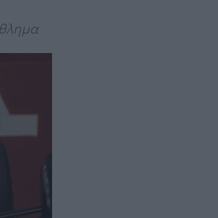
άθλημα