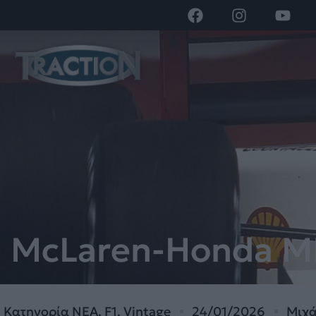
McLaren-Honda MP
Κατηγορία
ΝΕΑ
,
F1
,
Vintage
24/01/2026
Μιχά