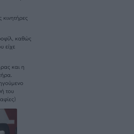
ς κινητήρες
ροφίλ, καθώς
υ είχε
ήρας και η
τήρα.
οηγούμενο
φή του
ραφίες)