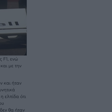
 F1, ενώ
και με την
ν και ήταν
υνητικά
η ελπίδα ότι
ου
δεν θα ήταν