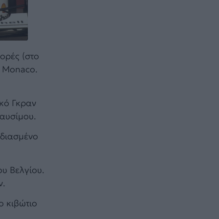
ορές (στο
ο Monaco.
ικό Γκραν
καυσίμου.
εδιασμένο
ου Βελγίου.
ν.
ο κιβώτιο