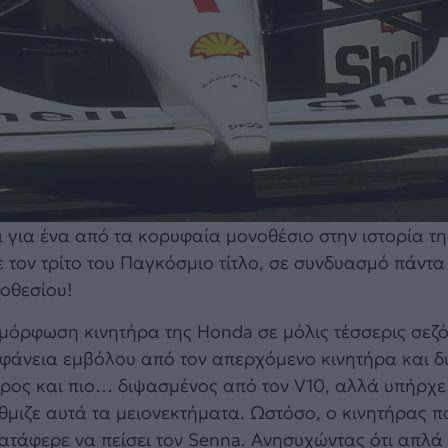
για ένα από τα κορυφαία μονοθέσιο στην ιστορία της
ε τον τρίτο του Παγκόσμιο τίτλο, σε συνδυασμό πάντα 
οθεσίου!
αμόρφωση κινητήρα της Honda σε μόλις τέσσερις σεζό
ιφάνεια εμβόλου από τον απερχόμενο κινητήρα και δ
ος και πιο… διψασμένος από τον V10, αλλά υπήρχε 
άθμιζε αυτά τα μειονεκτήματα. Ωστόσο, ο κινητήρας π
τάφερε να πείσει τον Senna. Ανησυχώντας ότι απλά 