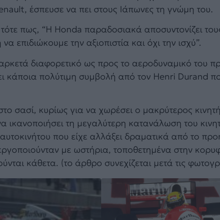
enault, έσπευσε να πει στους Ιάπωνες τη γνώμη του.
τότε πως, “Η Honda παραδοσιακά αποσυντονίζει του
να επιδιώκουμε την αξιοπιστία και όχι την ισχύ”.
ν αρκετά διαφορετικό ως προς το αεροδυναμικό του π
βει κάποια πολύτιμη συμβολή από τον Henri Durand πο
το σασί, κυρίως για να χωρέσει ο μακρύτερος κινητ
να ικανοποιήσει τη μεγαλύτερη κατανάλωση του κινη
 αυτοκινήτου που είχε αλλάξει δραματικά από το πρ
εργοποιούνταν με ωστήρια, τοποθετημένα στην κορυ
ύνται κάθετα. (το άρθρο συνεχίζεται μετά τις φωτογ