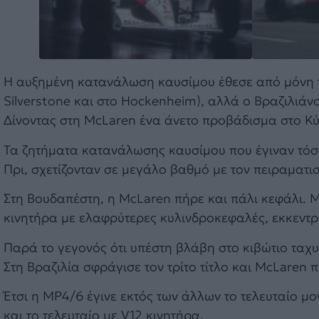
Η αυξημένη κατανάλωση καυσίμου έθεσε από μόνη 
Silverstone και στο Hockenheim), αλλά ο Βραζιλιάν
Δίνοντας στη McLaren ένα άνετο προβάδισμα στο Κ
Τα ζητήματα κατανάλωσης καυσίμου που έγιναν τόσο
Πρι, σχετίζονταν σε μεγάλο βαθμό με τον πειραματισ
Στη Βουδαπέστη, η McLaren πήρε και πάλι κεφάλι. 
κινητήρα με ελαφρύτερες κυλινδροκεφαλές, εκκεντρ
Παρά το γεγονός ότι υπέστη βλάβη στο κιβώτιο ταχυτ
Στη Βραζιλία σφράγισε τον τρίτο τίτλο και McLare
Έτσι η MP4/6 έγινε εκτός των άλλων το τελευταίο μ
και το τελευταίο με V12 κινητήρα.