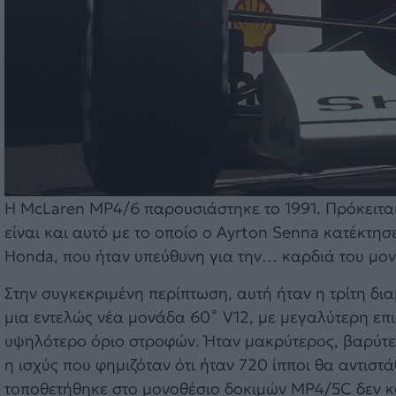
H McLaren MP4/6 παρουσιάστηκε το 1991. Πρόκειται 
είναι και αυτό με το οποίο ο Ayrton Senna κατέκτησ
Honda, που ήταν υπεύθυνη για την… καρδιά του μον
Στην συγκεκριμένη περίπτωση, αυτή ήταν η τρίτη δι
μια εντελώς νέα μονάδα 60˚ V12, με μεγαλύτερη επ
υψηλότερο όριο στροφών. Ήταν μακρύτερος, βαρύτερ
η ισχύς που φημιζόταν ότι ήταν 720 ίπποι θα αντιστ
τοποθετήθηκε στο μονοθέσιο δοκιμών MP4/5C δεν κα