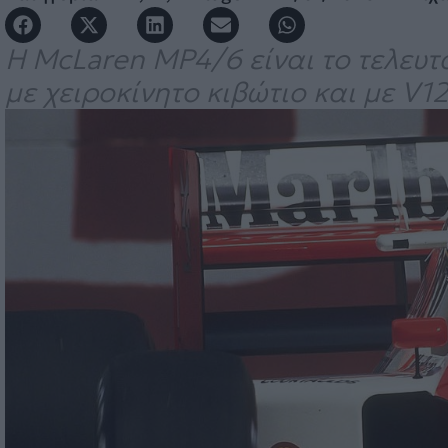
H McLaren MP4/6 είναι το τελευ
με χειροκίνητο κιβώτιο και με V1