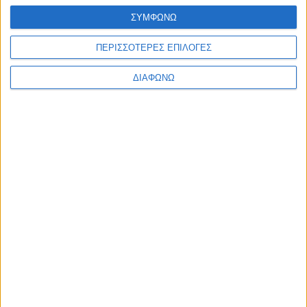
ΣΥΜΦΩΝΩ
ΠΕΡΙΣΣΟΤΕΡΕΣ ΕΠΙΛΟΓΕΣ
ΔΙΑΦΩΝΩ
Ferrari Luce – Ιταλική… malizia
ΔΙΑΒΑΣΤΕ