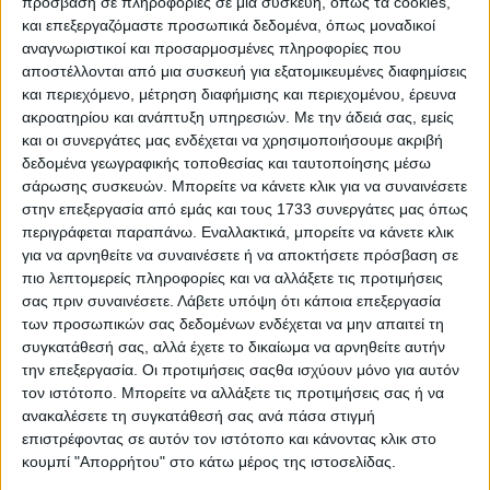
πρόσβαση σε πληροφορίες σε μια συσκευή, όπως τα cookies,
και επεξεργαζόμαστε προσωπικά δεδομένα, όπως μοναδικοί
αναγνωριστικοί και προσαρμοσμένες πληροφορίες που
αποστέλλονται από μια συσκευή για εξατομικευμένες διαφημίσεις
Series II
και περιεχόμενο, μέτρηση διαφήμισης και περιεχομένου, έρευνα
ακροατηρίου και ανάπτυξη υπηρεσιών.
Με την άδειά σας, εμείς
και οι συνεργάτες μας ενδέχεται να χρησιμοποιήσουμε ακριβή
δεδομένα γεωγραφικής τοποθεσίας και ταυτοποίησης μέσω
σάρωσης συσκευών. Μπορείτε να κάνετε κλικ για να συναινέσετε
στην επεξεργασία από εμάς και τους 1733 συνεργάτες μας όπως
περιγράφεται παραπάνω. Εναλλακτικά, μπορείτε να κάνετε κλικ
για να αρνηθείτε να συναινέσετε ή να αποκτήσετε πρόσβαση σε
πιο λεπτομερείς πληροφορίες και να αλλάξετε τις προτιμήσεις
σας πριν συναινέσετε.
Λάβετε υπόψη ότι κάποια επεξεργασία
των προσωπικών σας δεδομένων ενδέχεται να μην απαιτεί τη
συγκατάθεσή σας, αλλά έχετε το δικαίωμα να αρνηθείτε αυτήν
-Το ασυνήθιστο για την εποχή ρύγχος της 250 GTO
την επεξεργασία. Οι προτιμήσεις σαςθα ισχύουν μόνο για αυτόν
τον ιστότοπο. Μπορείτε να αλλάξετε τις προτιμήσεις σας ή να
της έδωσε το παρατσούκλι “Το Τέρας” κατά τα
ανακαλέσετε τη συγκατάθεσή σας ανά πάσα στιγμή
αρχικά στάδια εξέλιξης της, παρόλο που σήμερα
επιστρέφοντας σε αυτόν τον ιστότοπο και κάνοντας κλικ στο
θεωρείται ως ένα από τα ομορφότερα αυτοκίνητα
κουμπί "Απορρήτου" στο κάτω μέρος της ιστοσελίδας.
(αν όχι ΤΟ) όλων των εποχών. Ο Τύπος της εποχής