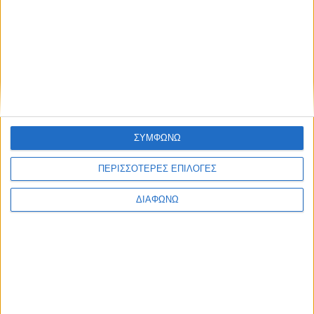
διαθέσιμα με 32.990 ευρώ
ΔΙΑΒΑΣΤΕ
ΣΥΜΦΩΝΩ
ΠΕΡΙΣΣΟΤΕΡΕΣ ΕΠΙΛΟΓΕΣ
ΔΙΑΦΩΝΩ
Δοκιμάζουμε το best seller της Ευρώπης
– Υγραέριο, αυτόματο κιβώτιο και
20.600 ευρώ
ΔΙΑΒΑΣΤΕ