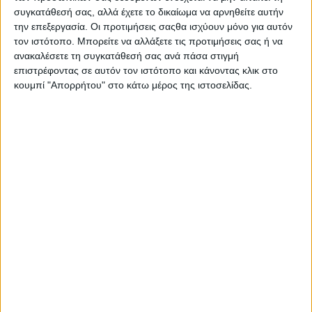
ξεπερνά τον μέσο όρο. Κάτω από το καπό του, το
συγκατάθεσή σας, αλλά έχετε το δικαίωμα να αρνηθείτε αυτήν
την επεξεργασία. Οι προτιμήσεις σαςθα ισχύουν μόνο για αυτόν
νέο Suzuki Swift έχει να επιδείξει έναν νέο,
τον ιστότοπο. Μπορείτε να αλλάξετε τις προτιμήσεις σας ή να
τρικύλινδρο, ατμοσφαιρικό βενζινοκινητήρα,
ανακαλέσετε τη συγκατάθεσή σας ανά πάσα στιγμή
χωρητικότητας 1,2 λίτρων ο οποίος έχει την κωδική
επιστρέφοντας σε αυτόν τον ιστότοπο και κάνοντας κλικ στο
ονομασία «Z12E», αποδίδει 82 ίππους και 112 Nm
κουμπί "Απορρήτου" στο κάτω μέρος της ιστοσελίδας.
ροπής και συνδυάζεται με ήπιο υβριδικό σύστημα
12 Volt (επίσημη μέση κατανάλωση 4,4 λίτρα./100
χλμ.).