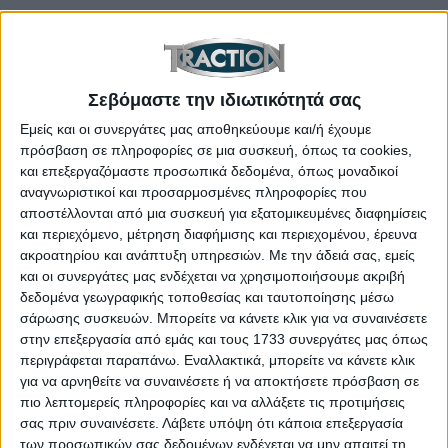
Περνώντας στο εσωτερικό, αντιλαμβάνεσαι αμέσως
τις διαφορές στην σχεδίαση. Πλέον το ταμπλό είναι
πολυεπίπεδο, έχει διχρωμία, ενώ τα υλικά του είναι
Σεβόμαστε την ιδιωτικότητά σας
ποιοτικότερα και σαφώς πιο ευχάριστά στην όψη
Εμείς και οι συνεργάτες μας αποθηκεύουμε και/ή έχουμε
αλλά και στην αφή. Ο πίνακας οργάνων έχει
πρόσβαση σε πληροφορίες σε μια συσκευή, όπως τα cookies,
κλασική διάταξη και αναλογικές ενδείξεις για
και επεξεργαζόμαστε προσωπικά δεδομένα, όπως μοναδικοί
ταχύμετρο και στροφόμετρο, ενώ διαθέτει και
αναγνωριστικοί και προσαρμοσμένες πληροφορίες που
αποστέλλονται από μια συσκευή για εξατομικευμένες διαφημίσεις
κάθετη έγχρωμη οθόνη 4,2 ιντσών. Η έγχρωμη
και περιεχόμενο, μέτρηση διαφήμισης και περιεχομένου, έρευνα
οθόνη αφής στο κέντρο είναι 9,0 ιντσών.
ακροατηρίου και ανάπτυξη υπηρεσιών.
Με την άδειά σας, εμείς
Εξοπλιστικά, το αυτοκίνητο έχει αναβαθμιστεί, τόσο
και οι συνεργάτες μας ενδέχεται να χρησιμοποιήσουμε ακριβή
δεδομένα γεωγραφικής τοποθεσίας και ταυτοποίησης μέσω
στον τομέα άνεσης και συνδεσιμότητας όσο και σε
σάρωσης συσκευών. Μπορείτε να κάνετε κλικ για να συναινέσετε
αυτόν της ενεργητικής και παθητικής ασφάλειας. Οι
στην επεξεργασία από εμάς και τους 1733 συνεργάτες μας όπως
χώροι του ικανοποιούν. Οι εμπρός επιβάτες
περιγράφεται παραπάνω. Εναλλακτικά, μπορείτε να κάνετε κλικ
κάθονται άνετα και έχουν διαθέσιμους χώρους για
για να αρνηθείτε να συναινέσετε ή να αποκτήσετε πρόσβαση σε
πιο λεπτομερείς πληροφορίες και να αλλάξετε τις προτιμήσεις
μικροαντικείμενα, ενώ πίσω δυο ενήλικες δεν θα
σας πριν συναινέσετε.
Λάβετε υπόψη ότι κάποια επεξεργασία
έχουν πρόβλημα, ακόμη και αν το ύψος τους
των προσωπικών σας δεδομένων ενδέχεται να μην απαιτεί τη