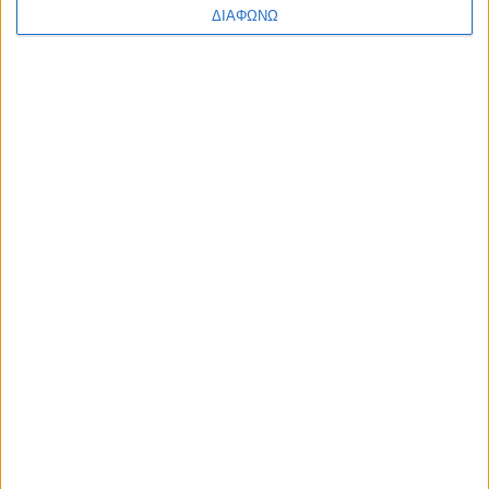
ΔΙΑΦΩΝΩ
ΔΙΑΒΑΣΤΕ
Το best seller μοντέλο της Lexus στην
Ευρώπη – Υβριδικό SUV που “καίει” 4,5
λτ./100 χλμ.
ΔΙΑΒΑΣΤΕ