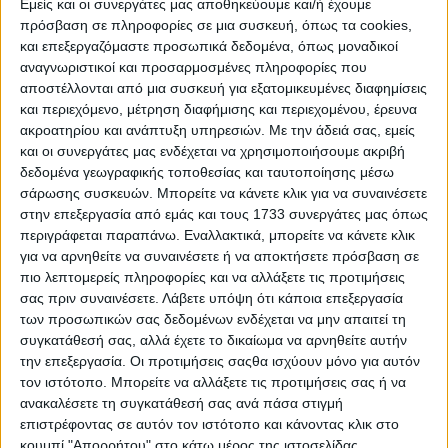
(FWD), όσο και με το έξυπνο σύστημα τετρακίνησης
Εμείς και οι συνεργάτες μας αποθηκεύουμε και/ή έχουμε
πρόσβαση σε πληροφορίες σε μια συσκευή, όπως τα cookies,
(AWD-i). Η έκδοση GR SPORT ξεχωρίζει για τον
και επεξεργαζόμαστε προσωπικά δεδομένα, όπως μοναδικοί
δυναμικό προφυλακτήρα, τις ειδικές ζάντες 18”, τις
αναγνωριστικοί και προσαρμοσμένες πληροφορίες που
επενδύσεις σουέτ στο εσωτερικό και τη ρυθμισμένη
αποστέλλονται από μια συσκευή για εξατομικευμένες διαφημίσεις
ανάρτηση για πιο άμεση οδική συμπεριφορά.
και περιεχόμενο, μέτρηση διαφήμισης και περιεχομένου, έρευνα
ακροατηρίου και ανάπτυξη υπηρεσιών.
Με την άδειά σας, εμείς
και οι συνεργάτες μας ενδέχεται να χρησιμοποιήσουμε ακριβή
δεδομένα γεωγραφικής τοποθεσίας και ταυτοποίησης μέσω
σάρωσης συσκευών. Μπορείτε να κάνετε κλικ για να συναινέσετε
στην επεξεργασία από εμάς και τους 1733 συνεργάτες μας όπως
περιγράφεται παραπάνω. Εναλλακτικά, μπορείτε να κάνετε κλικ
για να αρνηθείτε να συναινέσετε ή να αποκτήσετε πρόσβαση σε
πιο λεπτομερείς πληροφορίες και να αλλάξετε τις προτιμήσεις
σας πριν συναινέσετε.
Λάβετε υπόψη ότι κάποια επεξεργασία
των προσωπικών σας δεδομένων ενδέχεται να μην απαιτεί τη
συγκατάθεσή σας, αλλά έχετε το δικαίωμα να αρνηθείτε αυτήν
την επεξεργασία. Οι προτιμήσεις σαςθα ισχύουν μόνο για αυτόν
τον ιστότοπο. Μπορείτε να αλλάξετε τις προτιμήσεις σας ή να
ανακαλέσετε τη συγκατάθεσή σας ανά πάσα στιγμή
Τεχνολογία και Ασφάλεια
επιστρέφοντας σε αυτόν τον ιστότοπο και κάνοντας κλικ στο
Στον τομέα της τεχνολογίας, το σύστημα Toyota
κουμπί "Απορρήτου" στο κάτω μέρος της ιστοσελίδας.