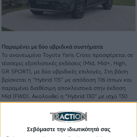
Παραμένει με δύο υβριδικά συστήματα
Το ανανεωμένο Toyota Yaris Cross προσφέρεται σε
τέσσερις εξοπλιστικές εκδόσεις (Mid, Mid+, High,
GR SPORT), με δύο υβριδικές επιλογές. Στη βάση
βρίσκεται η “Hybrid 115” με απόδοση 116 ίππων και
παραμένει διαθέσιμη αποκλειστικά στην έκδοση
Mid (FWD). Ακολουθεί η “Hybrid 130″ με ισχύ 130
ίππων και 185 Nm ροπής, προσφέροντας
επιτάχυνση 0-100 χλμ./ώρα σε 10,7 δευτερόλεπτα.
Σημαντική διαφορά είναι ότι η συγκεκριμένη
προσφέρεται τόσο με κίνηση στους εμπρός τροχούς
Σεβόμαστε την ιδιωτικότητά σας