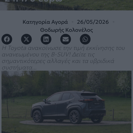
Κατηγορία
Αγορά
26/05/2026
Θοδωρής Κολονέλος
H Toyota ανακοίνωσε την τιμή εκκίνησης του
ανανεωμένου της B-SUV! Δείτε τις
σημαντικότερες αλλαγές και τα υβριδικά
συστήματα...