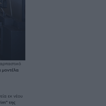
αρπαστικό
α μοντέλα
εία εκ νέου
rim” της