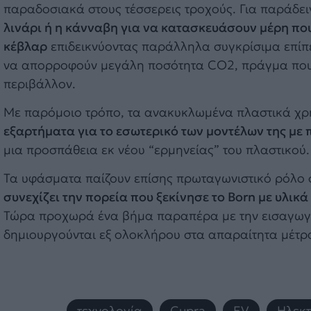
παραδοσιακά στους τέσσερεις τροχούς. Για παράδε
λινάρι ή η κάνναβη για να κατασκευάσουν μέρη π
κέβλαρ
επιδεικνύοντας παράλληλα συγκρίσιμα επίπε
να απορροφούν μεγάλη ποσότητα CO2, πράγμα που ση
περιβάλλον.
Με παρόμοιο τρόπο, τα ανακυκλωμένα πλαστικά χρη
εξαρτήματα για το εσωτερικό των μοντέλων της με
μια προσπάθεια εκ νέου “ερμηνείας” του πλαστικού.
Τα υφάσματα παίζουν επίσης πρωταγωνιστικό ρόλο σ
συνεχίζει την πορεία που ξεκίνησε το Born με υλι
Τώρα προχωρά ένα βήμα παραπέρα με την εισαγωγή 
δημιουργούνται εξ ολοκλήρου στα απαραίτητα μέτρ
τεχνολογία
,
Cupra
,
EV
,
Ηλεκτ