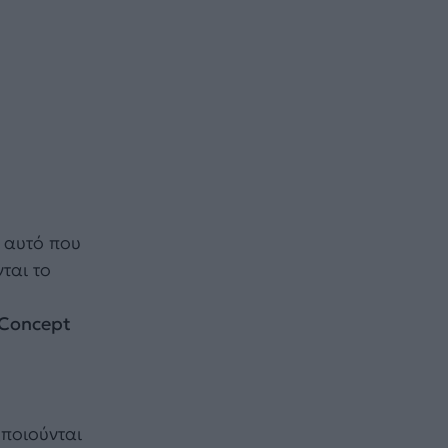
 αυτό που
ται το
m Concept
οποιούνται