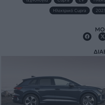
Ηλεκτρικό Cupra
,
202
ΜΟΙ
ΔΙΑ