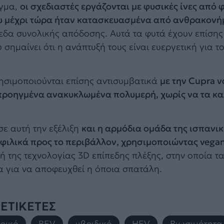
ιγμα,
οι σχεδιαστές εργάζονται με φυσικές ίνες από 
ου μέχρι τώρα ήταν κατασκευασμένα από ανθρακονή
δα συνολικής απόδοσης. Αυτά τα φυτά έχουν επίσης 
μαίνει ότι η ανάπτυξή τους είναι ευεργετική για τ
σιμοποιούνται επίσης αντισυμβατικά
με την Cupra ν
 προηγμένα ανακυκλωμένα πολυμερή, χωρίς να τα κα
ε αυτή την εξέλιξη
και η αρμόδια ομάδα της ισπανικ
κά φιλικά προς το περιβάλλον, χρησιμοποιώντας vega
της τεχνολογίας 3D επίπεδης πλέξης, στην οποία τ
α για να αποφευχθεί η όποια σπατάλη.
ΕΤΙΚΕΤΕΣ
ρικό
,
BEV
,
υβριδικό
,
HEV
,
Βιωσιμότητα