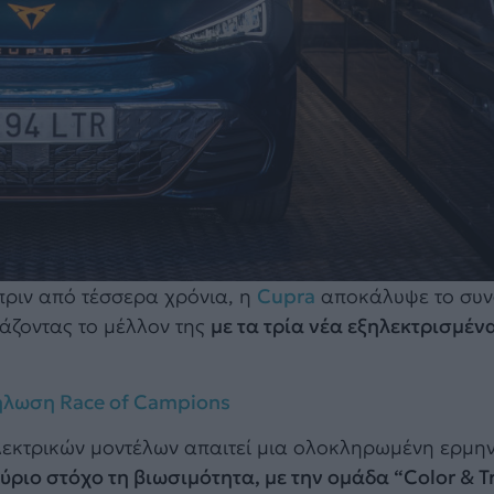
 πριν από τέσσερα χρόνια, η
Cupra
αποκάλυψε το συν
ιάζοντας το μέλλον της
με τα τρία νέα εξηλεκτρισμέν
δήλωση Race of Campions
ηλεκτρικών μοντέλων απαιτεί μια ολοκληρωμένη ερμην
κύριο στόχο τη βιωσιμότητα, με την ομάδα “Color & T