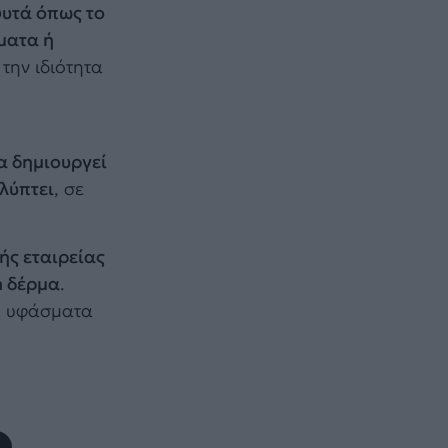
φυτά όπως το
ματα ή
την ιδιότητα
ο
α δημιουργεί
λύπτει
, σε
ής εταιρείας
n δέρμα
.
α υφάσματα
,