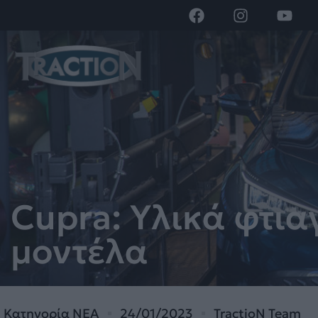
Cupra: Υλικά φτια
μοντέλα
Κατηγορία
ΝΕΑ
24/01/2023
TractioN Team