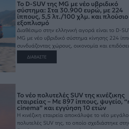
Το D-SUV της MG με νέο υβριδικό
σύστημα: Στα 30.900 ευρώ, με 224
ίππους, 5,5 λτ./100 χλμ. και πλούσιο
εξοπλισμό
Διαθέσιμο στην ελληνική αγορά είναι το D-SU
MG με νέο υβριδικό σύστημα κίνησης 224 ίπ
συνδυάζοντας χώρους, οικονομία και επιδόσεις
ΔΙΑΒΑΣΤΕ
Το νέο πολυτελές SUV της κινέζικης
εταιρείας – Με 897 ίππους, ψυγείο, “
cinema” και εγγύηση 10 ετών
Η κινέζικη εταιρεία αποκάλυψε το νέο μεγάλο
πολυτελές SUV της, το οποίο σχεδιάστηκε στη