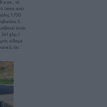
 κ.εκ., το
24 ίπποι από
μόλις 1.750
κιβωτίου S
ρίβεια) είναι
 241 χλμ./
ιμής είδαμε
κανείς ότι