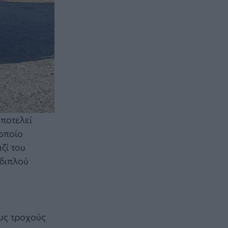
αποτελεί
 οποίο
ζί του
 διπλού
υς τροχούς