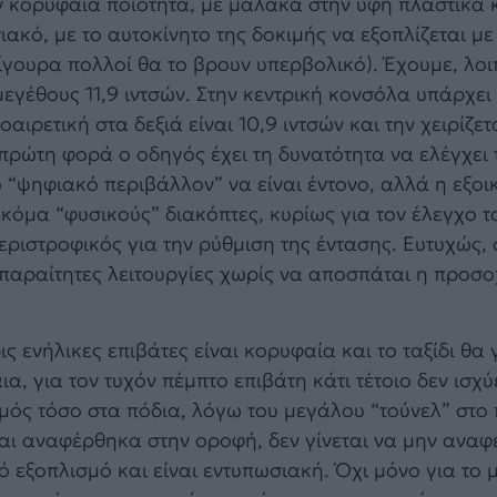
ην κορυφαία ποιότητα, με μαλακά στην υφή πλαστικά 
ακό, με το αυτοκίνητο της δοκιμής να εξοπλίζεται με
ίγουρα πολλοί θα το βρουν υπερβολικό). Έχουμε, λοι
εγέθους 11,9 ιντσών. Στην κεντρική κονσόλα υπάρχει 
ιρετική στα δεξιά είναι 10,9 ιντσών και την χειρίζετ
πρώτη φορά ο οδηγός έχει τη δυνατότητα να ελέγχει 
το “ψηφιακό περιβάλλον” να είναι έντονο, αλλά η εξο
κόμα “φυσικούς” διακόπτες, κυρίως για τον έλεγχο τ
εριστροφικός για την ρύθμιση της έντασης. Ευτυχώς, σ
απαραίτητες λειτουργίες χωρίς να αποσπάται η προσο
ς ενήλικες επιβάτες είναι κορυφαία και το ταξίδι θα γ
α, για τον τυχόν πέμπτο επιβάτη κάτι τέτοιο δεν ισχύε
σμός τόσο στα πόδια, λόγω του μεγάλου “τούνελ” στο
και αναφέρθηκα στην οροφή, δεν γίνεται να μην ανα
 εξοπλισμό και είναι εντυπωσιακή. Όχι μόνο για το μ