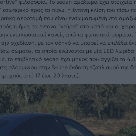
ortive” φιλοσοφία. Το sedan αμάξωμα έχει στοιχεία 
εσωτερικό προς τα πίσω, η έντονη κλίση του πίσω π
ριτική αεροτομή που είναι ενσωματωμένη στο αμάξω
πρός τμήμα, τα έντονα “νεύρα” στο καπό και οι χειρ
να μην εντυπωσιαστεί κανείς από τα φωτιστικά σώματα.
ν σχεδίαση, με τον οδηγό να μπορεί να επιλέξει έν
πίσω σώματα, τα οποία ενώνονται με μία LED λωρίδα 
, το επιβλητικό sedan έχει μήκος που αγγίζει τα 4.8
ντες αλουμινίου στην S-Line έκδοση εξοπλισμού της δ
 τροχούς από 17 έως 20 ίντσες).