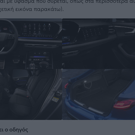
εται με ύφασμα που σύρεται, όπως στα περισσότερα α
χετική εικόνα παρακάτω).
ει ο οδηγός