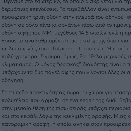
Περνάμε στο εσωτερικό, το οποίο διακρίνεται για τ
δερμάτινες επενδύσεις. Το περιβάλλον είναι εντυπωσι
προαιρετική τρίτη οθόνη στην πλευρά του οδηγού (σ
οθόνη σε ρόλο πίνακα οργάνων πίσω από το τιμόνι μ
οθόνη αφής του MMI μεγέθους 14,5 ιντσών, ενώ η προα
Bonus το αναβαθμισμένο head-up display, όπου για 
τις λειτουργίες του infotainment από εκεί. Μπορεί 
πολύ γρήγορα. Σίγουρα, όμως, θα ήθελα μερικούς α
κλιματισμού. Ο μόνος “φυσικός” διακόπτης είναι ο π
υπάρχουν τα δύο πάνελ αφής που γίνονται όλες οι 
οδήγηση.
Σε επίπεδο πρακτικότητας τώρα, οι χώροι για τέσσερι
πολυτέλεια που αρμόζει σε ένα sedan της Audi. Βέβαι
στην μεσαία θέση της πίσω σειράς υπάρχει περιορι
και στο κεφάλι λόγω της κεκλιμένης οροφής. Μιας 
πανοραμική οροφή, η οποία ανήκει στον προαιρετικό