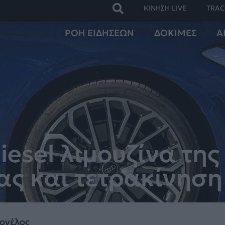
ΚΙΝΗΣΗ LIVE
TRAC
ΡΟΗ ΕΙΔΗΣΕΩΝ
ΔΟΚΙΜΕΣ
Α
iesel λιμουζίνα της
ας και τετρακίνηση
ονέλος