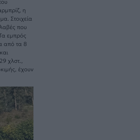
που
αρμπρίζ, η
μα. Στοιχεία
ολαβές που
 Τα εμπρός
α από τα 8
και
29 χλστ.,
οκιμής, έχουν