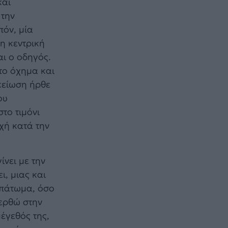
και
 την
πόν, μία
η κεντρική
αι ο οδηγός.
το όχημα και
ικείωση ήρθε
ου
το τιμόνι
χή κατά την
ίνει με την
ι, μιας και
 πάτωμα, όσο
φερθώ στην
έγεθός της,