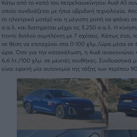
Κάτω από το καπό του πετρελαιοκίνητου Audi A5 συν
οποίο συνδυάζεται με ήπια υβριδική τεχνολογία. Απο
το ηλεκτρικό μοτέρ) και η μέγιστη ροπή να φτάνει σ
σ.α.λ. και διατηρείται μέχρι τις 3.250 σ.α.λ. Η κίν
tronic διπλού συμπλέκτη με 7 σχέσεις. Κάπως έτσι, τ
σε θέση να επιταχύνει στα 0-100 χλμ./ώρα μέσα σε 6
ώρα. Όσο για την κατανάλωση, η Audi ανακοινώνει 4,
6,6 λτ./100 χλμ. σε μεικτές συνθήκες. Συνδυαστικά μ
είναι εφικτή μία αυτονομία της τάξης των περίπου 9