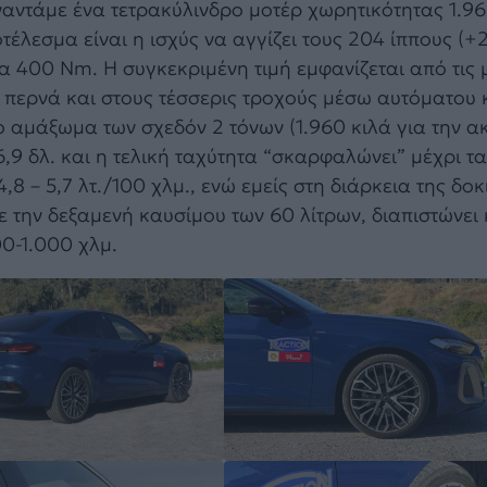
αντάμε ένα τετρακύλινδρο μοτέρ χωρητικότητας 1.968
τέλεσμα είναι η ισχύς να αγγίζει τους 204 ίππους (+
τα 400 Nm. H συγκεκριμένη τιμή εμφανίζεται από τις 
ηση περνά και στους τέσσερις τροχούς μέσω αυτόματου 
ο αμάξωμα των σχεδόν 2 τόνων (1.960 κιλά για την ακ
,9 δλ. και η τελική ταχύτητα “σκαρφαλώνει” μέχρι τα
8 – 5,7 λτ./100 χλμ., ενώ εμείς στη διάρκεια της δοκ
ε την δεξαμενή καυσίμου των 60 λίτρων, διαπιστώνει 
00-1.000 χλμ.