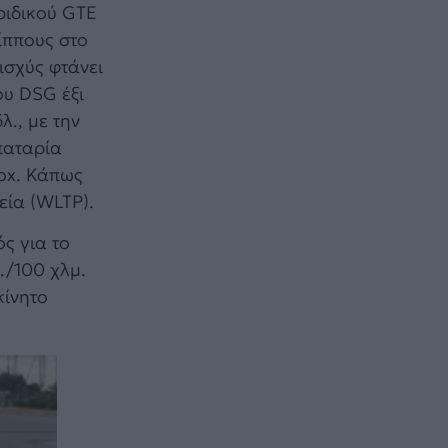
ριδικού GTE
 ίππους στο
ισχύς φτάνει
ου DSG έξι
λ., με την
παταρία
box. Κάπως
εία (WLTP).
ός για το
./100 χλμ.
κίνητο