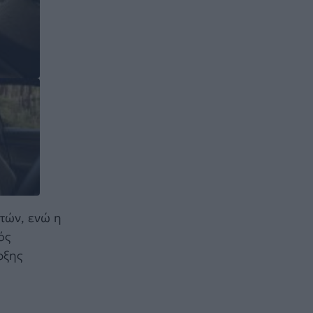
τών, ενώ η
ός
ρξης