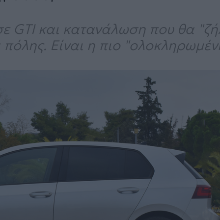
ε GTI και κατανάλωση που θα "ζή
α πόλης. Είναι η πιο "ολοκληρωμέν