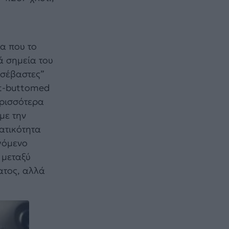
α που το
ά σημεία του
οσέβαστες”
at-buttomed
ερισσότερα
με την
ατικότητα
εγόμενο
 μεταξύ
ατος, αλλά