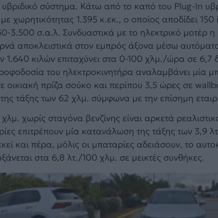
 υβριδικό σύστημα. Κάτω από το καπό του Plug-In υβ
με χωρητικότητας 1.395 κ.εκ., ο οποίος αποδίδει 150
0-3.500 σ.α.λ. Συνδυαστικά με το ηλεκτρικό μοτέρ η 
ερνά αποκλειστικά στον εμπρός άξονα μέσω αυτόματ
1.640 κιλών επιταχύνει στα 0-100 χλμ./ώρα σε 6,7 δ
ν τροφοδοσία του ηλεκτροκινητήρα αναλαμβάνει μία μ
ε οικιακή πρίζα σούκο και περίπου 3,5 ώρες σε wall
α της τάξης των 62 χλμ. σύμφωνα με την επίσημη εταιρ
 χλμ. χωρίς σταγόνα βενζίνης είναι αρκετά ρεαλιστικ
ρίες επιτρέπουν μία κατανάλωση της τάξης των 3,9 λτ
 εκεί και πέρα, μόλις οι μπαταρίες αδειάσουν, το αυτο
ξάνεται στα 6,8 λτ./100 χλμ. σε μεικτές συνθήκες.