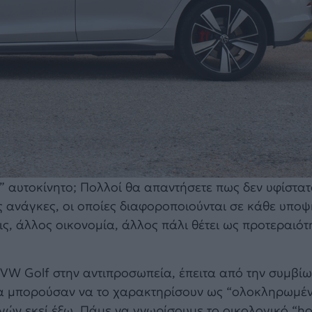
αυτοκίνητο; Πολλοί θα απαντήσετε πως δεν υφίστατα
ς ανάγκες, οι οποίες διαφοροποιούνται σε κάθε υποψ
ις, άλλος οικονομία, άλλος πάλι θέτει ως προτεραιότ
VW Golf στην αντιπροσωπεία, έπειτα από την συμβίω
υ θα μπορούσαν να το χαρακτηρίσουν ως “ολοκληρωμέ
γών εκεί έξω. Πάμε να γνωρίσουμε το οικολογικό “ho