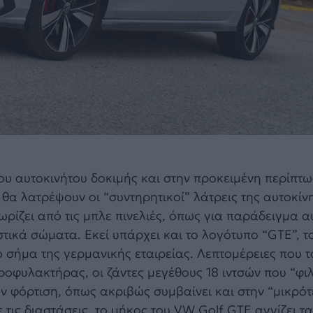
ου αυτοκινήτου δοκιμής και στην προκειμένη περίπτ
 θα λατρέψουν οι “συντηρητικοί” λάτρεις της αυτοκίν
ρίζει από τις μπλε πινελιές, όπως για παράδειγμα α
τικά σώματα. Εκεί υπάρχει και το λογότυπο “GTE”, τ
 σήμα της γερμανικής εταιρείας. Λεπτομέρειες που τ
ροφυλακτήρας, οι ζάντες μεγέθους 18 ιντσών που “φι
ν φόρτιση, όπως ακριβώς συμβαίνει και στην “μικρότ
ις διαστάσεις, το μήκος του VW Golf GTE αγγίζει τα