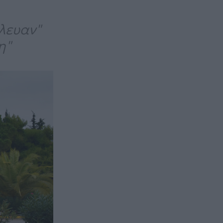
λευαν"
η"