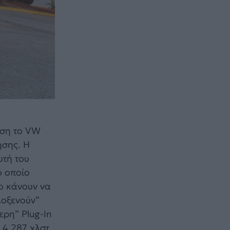
ωση το VW
ησης. Η
υτή του
ο οποίο
ο κάνουν να
λοξενούν”
ερη” Plug-In
 4.287 χλστ.,