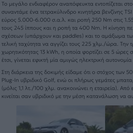
Το μεγάλο ενδιαφέρον αναπόφευκτα εντοπίζεται στο
συναντάμε ένα τετρακύλινδρο κινητήρα βενζίνης TSI 
εύρος 5.000-6.000 σ.α.λ. και ροπή 250 Nm στις 1.55
τους 245 ίππους και η ροπή τα 400 Nm. H κίνηση π
σχέσεων (υπάρχουν και paddles) και το αμάξωμα των 
τελική ταχύτητα να αγγίζει τους 225 χλμ./ώρα. Τη
χωρητικότητας 13 kWh, η οποία φορτίζει σε 5 ώρες σ
έτσι, γίνεται εφικτή μία αμιγώς ηλεκτρική αυτονομί
Στη διάρκεια της δοκιμής είδαμε ότι ο στόχος των 50
Plug-In υβριδικό Golf, ενώ οι πλήρως γεμάτες μπατα
(μόλις 1,1 λτ./100 χλμ. ανακοινώνει η εταιρεία). Από
κινείται σαν υβριδικό με την μέση κατανάλωση να αυ