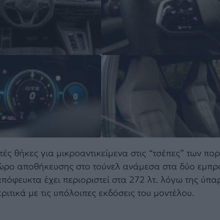
ές θήκες για μικροαντικείμενα στις “τσέπες” των πορ
χώρο αποθήκευσης στο τούνελ ανάμεσα στα δύο εμπρ
απόφευκτα έχει περιοριστεί στα 272 λτ. λόγω της ύπα
ριτικά με τις υπόλοιπες εκδόσεις του μοντέλου.