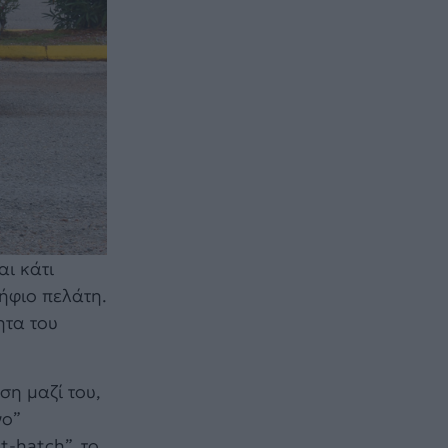
ι κάτι
ήφιο πελάτη.
ητα του
ση μαζί του,
νο”
t-hatch”, το