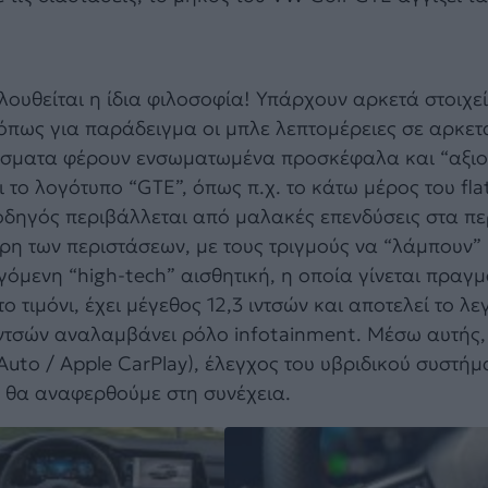
ουθείται η ίδια φιλοσοφία! Υπάρχουν αρκετά στοιχεί
 όπως για παράδειγμα οι μπλε λεπτομέρειες σε αρκετ
θίσματα φέρουν ενσωματωμένα προσκέφαλα και “αξι
ι το λογότυπο “GTE”, όπως π.χ. το κάτω μέρος του fl
 ο οδηγός περιβάλλεται από μαλακές επενδύσεις στα π
η των περιστάσεων, με τους τριγμούς να “λάμπουν” 
γόμενη “high-tech” αισθητική, η οποία γίνεται πραγμ
 τιμόνι, έχει μέγεθος 12,3 ιντσών και αποτελεί το λ
0 ιντσών αναλαμβάνει ρόλο infotainment. Μέσω αυτής,
Auto / Apple CarPlay), έλεγχος του υβριδικού συστήμ
 θα αναφερθούμε στη συνέχεια.