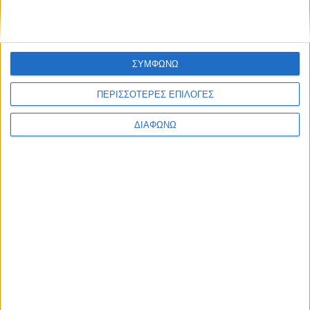
ΔΙΑΒΑΣΤΕ
ΣΥΜΦΩΝΩ
ΠΕΡΙΣΣΟΤΕΡΕΣ ΕΠΙΛΟΓΕΣ
ΔΙΑΦΩΝΩ
Εξοπλισμός στα αυτοκίνητα που
προκαλεί ατυχήματα; Τι έδειξε νέα
έρευνα
ΔΙΑΒΑΣΤΕ