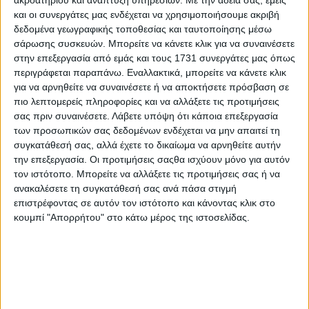
ανάλυση, τα αποτελέσματα όμως δεν παύουν να
και οι συνεργάτες μας ενδέχεται να χρησιμοποιήσουμε ακριβή
δεδομένα γεωγραφικής τοποθεσίας και ταυτοποίησης μέσω
σοκάρουν.
σάρωσης συσκευών. Μπορείτε να κάνετε κλικ για να συναινέσετε
Η εταιρία αναφέρει ότι οι ρύποι από τη φθορά των
στην επεξεργασία από εμάς και τους 1731 συνεργάτες μας όπως
περιγράφεται παραπάνω. Εναλλακτικά, μπορείτε να κάνετε κλικ
ελαστικών αναμένεται να αυξηθούν περισσότερο
για να αρνηθείτε να συναινέσετε ή να αποκτήσετε πρόσβαση σε
στο μέλλον με την αύξηση των πωλήσεων των SUVs
πιο λεπτομερείς πληροφορίες και να αλλάξετε τις προτιμήσεις
αλλά και των ηλεκτρικών μοντέλων να
σας πριν συναινέσετε.
Λάβετε υπόψη ότι κάποια επεξεργασία
των προσωπικών σας δεδομένων ενδέχεται να μην απαιτεί τη
συνεισφέρουν σε αυτό. Πώς; Και τα δύο λόγω του
συγκατάθεσή σας, αλλά έχετε το δικαίωμα να αρνηθείτε αυτήν
αυξημένου βάρους που παρουσιάζουν έναντι άλλων
την επεξεργασία. Οι προτιμήσεις σαςθα ισχύουν μόνο για αυτόν
τύπων αυτοκινήτων που οδηγεί και στην ταχύτερη
τον ιστότοπο. Μπορείτε να αλλάξετε τις προτιμήσεις σας ή να
φθορά των ελαστικών.
ανακαλέσετε τη συγκατάθεσή σας ανά πάσα στιγμή
επιστρέφοντας σε αυτόν τον ιστότοπο και κάνοντας κλικ στο
Η Emissions Analytics αναφέρει ότι η προσοχή
κουμπί "Απορρήτου" στο κάτω μέρος της ιστοσελίδας.
κοινού και ειδικών θα πρέπει να στραφεί σε αυτόν
τον τύπο ρύπανσης στο μέλλον και στον περιορισμό
της αναφέροντας παράλληλα πως θα πρέπει να
θεσπιστούν προδιαγραφές και για την αγορά