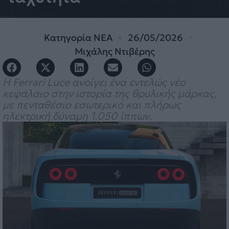
Κατηγορία
ΝΕΑ
26/05/2026
Μιχάλης Ντιβέρης
Η Ferrari Luce ανοίγει ένα εντελώς νέο
κεφάλαιο στην ιστορία της θρυλικής μάρκας,
με πενταθέσιο εσωτερικό και πλήρως
ηλεκτρική δύναμη 1.050 ίππων.