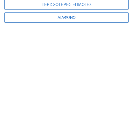
ΠΕΡΙΣΣΟΤΕΡΕΣ ΕΠΙΛΟΓΕΣ
ΔΙΑΦΩΝΩ
Το D-SUV της MG με νέο υβριδικό
σύστημα: Στα 30.900 ευρώ, με 224
ίππους, 5,5 λτ./100 χλμ. και πλούσιο
εξοπλισμό
ΔΙΑΒΑΣΤΕ