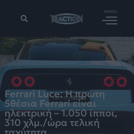
Ferrari Luce: Η πρώτη
5θέσια Ferrari είναι
ηλεκτρική – 1.050 ίπποι,
310 χλμ./ώρα τελική
ταχύτητα