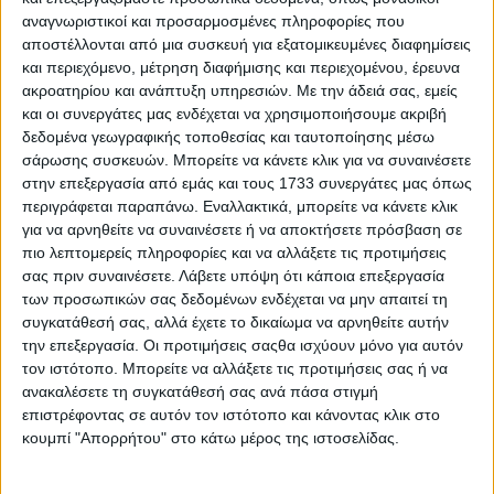
αναγνωριστικοί και προσαρμοσμένες πληροφορίες που
αναλογική σε αίσθηση, παρά τον ψηφιακό της
αποστέλλονται από μια συσκευή για εξατομικευμένες διαφημίσεις
χαρακτήρα.
και περιεχόμενο, μέτρηση διαφήμισης και περιεχομένου, έρευνα
ακροατηρίου και ανάπτυξη υπηρεσιών.
Με την άδειά σας, εμείς
Ακόμη και ο ήχος αντιμετωπίστηκε ως ιερή
και οι συνεργάτες μας ενδέχεται να χρησιμοποιήσουμε ακριβή
υπόθεση. Η Luce δεν χρησιμοποιεί τεχνητούς ήχους,
δεδομένα γεωγραφικής τοποθεσίας και ταυτοποίησης μέσω
αλλά ένα πατενταρισμένο σύστημα που ενισχύει τις
σάρωσης συσκευών. Μπορείτε να κάνετε κλικ για να συναινέσετε
στην επεξεργασία από εμάς και τους 1733 συνεργάτες μας όπως
πραγματικές μηχανικές δονήσεις των ηλεκτρικών
περιγράφεται παραπάνω. Εναλλακτικά, μπορείτε να κάνετε κλικ
αξόνων, δημιουργώντας ένα ηχητικό αποτύπωμα
για να αρνηθείτε να συναινέσετε ή να αποκτήσετε πρόσβαση σε
μοναδικό και αυθεντικό, πιστό στη φιλοσοφία της
πιο λεπτομερείς πληροφορίες και να αλλάξετε τις προτιμήσεις
σας πριν συναινέσετε.
Λάβετε υπόψη ότι κάποια επεξεργασία
Ferrari.
των προσωπικών σας δεδομένων ενδέχεται να μην απαιτεί τη
συγκατάθεσή σας, αλλά έχετε το δικαίωμα να αρνηθείτε αυτήν
την επεξεργασία. Οι προτιμήσεις σαςθα ισχύουν μόνο για αυτόν
τον ιστότοπο. Μπορείτε να αλλάξετε τις προτιμήσεις σας ή να
ανακαλέσετε τη συγκατάθεσή σας ανά πάσα στιγμή
επιστρέφοντας σε αυτόν τον ιστότοπο και κάνοντας κλικ στο
κουμπί "Απορρήτου" στο κάτω μέρος της ιστοσελίδας.