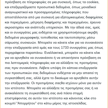
προσαρτάται στο όχημά σας είτε περνώντας στην
πρόσβαση σε πληροφορίες σε μια συσκευή, όπως τα cookies,
πόρπη της ζώνης ασφαλείας ή στην ειδική υποδοχή
και επεξεργαζόμαστε προσωπικά δεδομένα, όπως μοναδικοί
αναγνωριστικοί και προσαρμοσμένες πληροφορίες που
για το παιδικό κάθισμα, βοηθώντας τον σκύλο σας
αποστέλλονται από μια συσκευή για εξατομικευμένες διαφημίσεις
να μην κινείται μέσα στο όχημα.
και περιεχόμενο, μέτρηση διαφήμισης και περιεχομένου, έρευνα
ακροατηρίου και ανάπτυξη υπηρεσιών.
Με την άδειά σας, εμείς
Κλουβιά μεταφοράς
: Η χρήση ενός ασφαλούς
και οι συνεργάτες μας ενδέχεται να χρησιμοποιήσουμε ακριβή
κλουβιού μεταφοράς κατοικίδιων είναι ένας άλλος
δεδομένα γεωγραφικής τοποθεσίας και ταυτοποίησης μέσω
σάρωσης συσκευών. Μπορείτε να κάνετε κλικ για να συναινέσετε
τρόπος για να ταξιδέψετε με ασφάλεια, παρέα με
στην επεξεργασία από εμάς και τους 1733 συνεργάτες μας όπως
τον αγαπημένο σας σκύλο. Τα μικρότερα σκυλιά
περιγράφεται παραπάνω. Εναλλακτικά, μπορείτε να κάνετε κλικ
μπορούν να φιλοξενηθούν σε ένα φορητό κλουβί
για να αρνηθείτε να συναινέσετε ή να αποκτήσετε πρόσβαση σε
που μπορεί να ασφαλιστεί στα πίσω καθίσματα
πιο λεπτομερείς πληροφορίες και να αλλάξετε τις προτιμήσεις
σας πριν συναινέσετε.
Λάβετε υπόψη ότι κάποια επεξεργασία
χρησιμοποιώντας τις ζώνες ασφαλείας και σε
των προσωπικών σας δεδομένων ενδέχεται να μην απαιτεί τη
συνδυασμό με μαξιλάρια για να περιοριστεί η
συγκατάθεσή σας, αλλά έχετε το δικαίωμα να αρνηθείτε αυτήν
κίνηση. Τα μεσαία και μεγαλόσωμα κατοικίδια ζώα
την επεξεργασία. Οι προτιμήσεις σαςθα ισχύουν μόνο για αυτόν
τον ιστότοπο. Μπορείτε να αλλάξετε τις προτιμήσεις σας ή να
πρέπει να τοποθετούνται σε ένα ανθεκτικό κλουβί
ανακαλέσετε τη συγκατάθεσή σας ανά πάσα στιγμή
που θα ασφαλίζεται στον χώρο αποσκευών. Και στις
επιστρέφοντας σε αυτόν τον ιστότοπο και κάνοντας κλικ στο
δύο περιπτώσεις, το κλουβί πρέπει να στερεωθεί
κουμπί "Απορρήτου" στο κάτω μέρος της ιστοσελίδας.