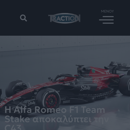
Η Alfa Romeo F1 Team
Stake αποκαλύπτει την
C43