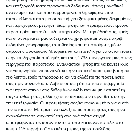
και επεξεργαζόμαστε προσωπικά δεδομένα, όπως μοναδικοί
και νέων στοιχείων στη C43, τα οποία υπολογίζεται
αναγνωριστικοί και προσαρμοσμένες πληροφορίες που
ότι θα προσφέρουν μεγάλα περιθώρια βελτίωσης
αποστέλλονται από μια συσκευή για εξατομικευμένες διαφημίσεις
κατά τη διάρκεια της χρονιάς, σύμφωνα με τους
και περιεχόμενο, μέτρηση διαφήμισης και περιεχομένου, έρευνα
ακροατηρίου και ανάπτυξη υπηρεσιών.
Με την άδειά σας, εμείς
Ιταλούς.
και οι συνεργάτες μας ενδέχεται να χρησιμοποιήσουμε ακριβή
δεδομένα γεωγραφικής τοποθεσίας και ταυτοποίησης μέσω
Το νέο μονοθέσιο είναι έτοιμο για το shakedown
σάρωσης συσκευών. Μπορείτε να κάνετε κλικ για να συναινέσετε
που είναι προγραμματισμένο για αυτή την
στην επεξεργασία από εμάς και τους 1733 συνεργάτες μας όπως
εβδομάδα στη Βαρκελώνη, ενώ θα ακολουθήσουν
περιγράφεται παραπάνω. Εναλλακτικά, μπορείτε να κάνετε κλικ
οι χειμερινές δοκιμές στα τέλη του μήνα στο
για να αρνηθείτε να συναινέσετε ή να αποκτήσετε πρόσβαση σε
πιο λεπτομερείς πληροφορίες και να αλλάξετε τις προτιμήσεις
Μπαχρέιν.
σας πριν συναινέσετε.
Λάβετε υπόψη ότι κάποια επεξεργασία
των προσωπικών σας δεδομένων ενδέχεται να μην απαιτεί τη
Για το νέο μονοθέσιο
ο επικεφαλής της ομάδας,
συγκατάθεσή σας, αλλά έχετε το δικαίωμα να αρνηθείτε αυτήν
Alessandro Alunni Bravi, δήλωσε μεταξύ άλλων
: “Η
την επεξεργασία. Οι προτιμήσεις σαςθα ισχύουν μόνο για αυτόν
δημιουργία ενός μονοθεσίου είναι μια μακρά
τον ιστότοπο. Μπορείτε να αλλάξετε τις προτιμήσεις σας ή να
διαδικασία στην οποία εμπλέκονται όλα τα τμήματα
ανακαλέσετε τη συγκατάθεσή σας ανά πάσα στιγμή
επιστρέφοντας σε αυτόν τον ιστότοπο και κάνοντας κλικ στο
της ομάδας και έτσι η σημερινή παρουσίαση είναι
κουμπί "Απορρήτου" στο κάτω μέρος της ιστοσελίδας.
μια ιδιαίτερη στιγμή για όλους μας…είναι το