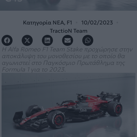
Κατηγορία
ΝΕΑ
,
F1
10/02/2023
TractioN Team
Η Alfa Romeo F1 Team Stake προχώρησε στην
αποκάλυψη του μονοθεσίου με το οποίο θα
αγωνιστεί στο Παγκόσμιο Πρωτάθλημα της
Formula 1 για το 2023.