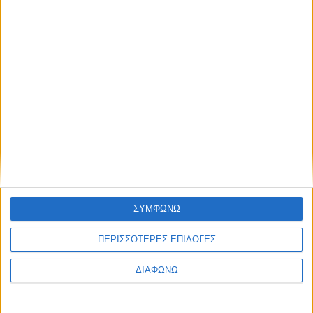
Το νέο υβριδικό SUV της Mercedes –
Μέχρι πότε ισχύει το όφελος 2.000
ευρώ
ΔΙΑΒΑΣΤΕ
ΣΥΜΦΩΝΩ
ΠΕΡΙΣΣΟΤΕΡΕΣ ΕΠΙΛΟΓΕΣ
ΔΙΑΦΩΝΩ