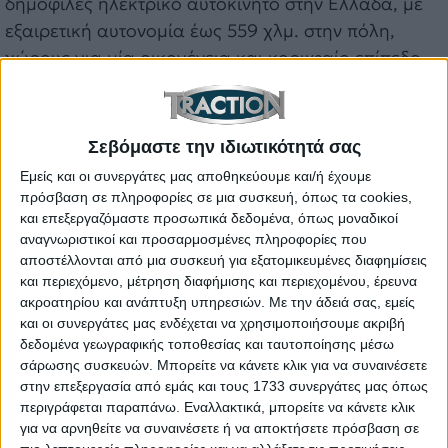
δημοφιλές ηλεκτρικό αυτοκίνητο στην Ελλάδα, με
εξαιρετική αυτονομία έως 559 χλμ. στην πόλη,
χώρους για μία οικογένεια και κορυφαίο επίπεδο
εξοπλισμού.
BYD ATTO 2 από € 24.490
Σεβόμαστε την ιδιωτικότητά σας
Το ολοκαίνουργιο ATTO 2 φέρνει τη σχεδίαση και
Εμείς και οι συνεργάτες μας αποθηκεύουμε και/ή έχουμε
την τεχνολογία της BYD στη δημοφιλή κατηγορία B-
πρόσβαση σε πληροφορίες σε μια συσκευή, όπως τα cookies,
SUV, με κορυφαίο εξοπλισμό και πλούσια στάνταρ
και επεξεργαζόμαστε προσωπικά δεδομένα, όπως μοναδικοί
τεχνολογία σε διαμόρφωση με μπαταρία 45,1 kWh
αναγνωριστικοί και προσαρμοσμένες πληροφορίες που
και κινητήρα 177 ίππων.
αποστέλλονται από μια συσκευή για εξατομικευμένες διαφημίσεις
και περιεχόμενο, μέτρηση διαφήμισης και περιεχομένου, έρευνα
ακροατηρίου και ανάπτυξη υπηρεσιών.
Με την άδειά σας, εμείς
και οι συνεργάτες μας ενδέχεται να χρησιμοποιήσουμε ακριβή
δεδομένα γεωγραφικής τοποθεσίας και ταυτοποίησης μέσω
σάρωσης συσκευών. Μπορείτε να κάνετε κλικ για να συναινέσετε
στην επεξεργασία από εμάς και τους 1733 συνεργάτες μας όπως
περιγράφεται παραπάνω. Εναλλακτικά, μπορείτε να κάνετε κλικ
για να αρνηθείτε να συναινέσετε ή να αποκτήσετε πρόσβαση σε