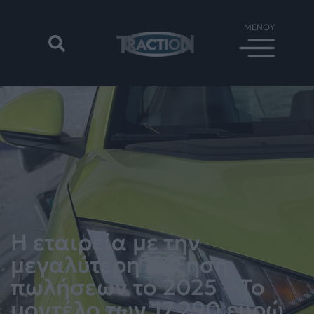
Η εταιρεία με την
μεγαλύτερη αύξηση
πωλήσεων το 2025 – To
μοντέλο των 17.290 ευρώ