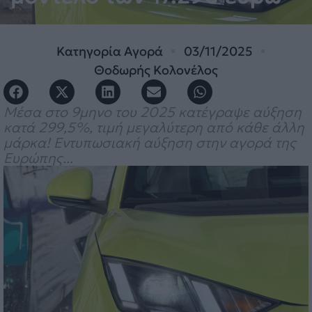
Κατηγορία
Αγορά
03/11/2025
Θοδωρής Κολονέλος
Μέσα στο 9μηνο του 2025 κατέγραψε αύξηση
κατά 299,5%, τιμή μεγαλύτερη από κάθε άλλη
μάρκα! Εντυπωσιακή αύξηση στην αγορά της
Ευρώπης...