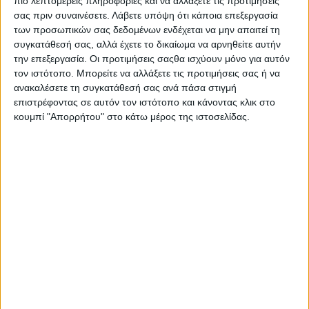
πιο λεπτομερείς πληροφορίες και να αλλάξετε τις προτιμήσεις
σας πριν συναινέσετε.
Λάβετε υπόψη ότι κάποια επεξεργασία
των προσωπικών σας δεδομένων ενδέχεται να μην απαιτεί τη
συγκατάθεσή σας, αλλά έχετε το δικαίωμα να αρνηθείτε αυτήν
την επεξεργασία. Οι προτιμήσεις σαςθα ισχύουν μόνο για αυτόν
τον ιστότοπο. Μπορείτε να αλλάξετε τις προτιμήσεις σας ή να
ΝΕΟ BYD ATTO 3 από € 28.990
ανακαλέσετε τη συγκατάθεσή σας ανά πάσα στιγμή
Το best-seller ATTO 3 MY25 ενισχύεται στα σημεία
επιστρέφοντας σε αυτόν τον ιστότοπο και κάνοντας κλικ στο
κουμπί "Απορρήτου" στο κάτω μέρος της ιστοσελίδας.
και είναι διαθέσιμο με αυξημένο ELECTRIC BONUS
και πλουσιότερο εξοπλισμό, παραμένοντας σημείο
αναφοράς στην κατηγορία των C-SUV.
BYD SEAL από € 39.990
Το SEAL υιοθετεί κορυφαία τεχνολογία CTB (Cell-
to-Body), κινητήρες με ισχύ έως 530 PS και
εκρηκτικές επιδόσεις, συνδυάζοντας δυναμισμό και
πολυτέλεια.
BYD SEAL U από € 34.500
Το SEAL U θέτει νέα στάνταρ στην κατηγορία D-