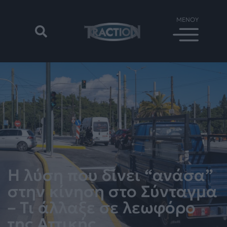
Η λύση που δίνει “ανάσα”
στην κίνηση στο Σύνταγμα
– Τι άλλαξε σε λεωφόρο
της Αττικής