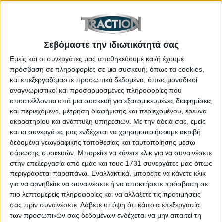
διευκολύνεται η άμεση πρόσβαση των κατοίκων
στις οικίες τους. Επίσης, το πιο σημαντικό
πλεονέκτημα της νέας δυνατότητας αναστροφής
είναι η μείωση της περιττής κυκλοφορίας γύρω από
Σεβόμαστε την ιδιωτικότητά σας
την πλατεία Συντάγματος. Έτσι, περιορίζεται η
Εμείς και οι συνεργάτες μας αποθηκεύουμε και/ή έχουμε
άσκοπη επιβάρυνση του οδικού δικτύου στο κέντρο
πρόσβαση σε πληροφορίες σε μια συσκευή, όπως τα cookies,
και επεξεργαζόμαστε προσωπικά δεδομένα, όπως μοναδικοί
της πόλης.
αναγνωριστικοί και προσαρμοσμένες πληροφορίες που
αποστέλλονται από μια συσκευή για εξατομικευμένες διαφημίσεις
Πηγή: cityofathens.gr
και περιεχόμενο, μέτρηση διαφήμισης και περιεχομένου, έρευνα
ακροατηρίου και ανάπτυξη υπηρεσιών.
Με την άδειά σας, εμείς
και οι συνεργάτες μας ενδέχεται να χρησιμοποιήσουμε ακριβή
δεδομένα γεωγραφικής τοποθεσίας και ταυτοποίησης μέσω
ΕΤΙΚΕΤΕΣ
σάρωσης συσκευών. Μπορείτε να κάνετε κλικ για να συναινέσετε
στην επεξεργασία από εμάς και τους 1731 συνεργάτες μας όπως
Περιφέρεια Αττικής
,
Δήμος Αθηναίων
,
περιγράφεται παραπάνω. Εναλλακτικά, μπορείτε να κάνετε κλικ
για να αρνηθείτε να συναινέσετε ή να αποκτήσετε πρόσβαση σε
Λεωφόρος Αμαλίας
πιο λεπτομερείς πληροφορίες και να αλλάξετε τις προτιμήσεις
σας πριν συναινέσετε.
Λάβετε υπόψη ότι κάποια επεξεργασία
των προσωπικών σας δεδομένων ενδέχεται να μην απαιτεί τη
ΜΟΙΡΑΣΤΕΙΤΕ ΤΟ