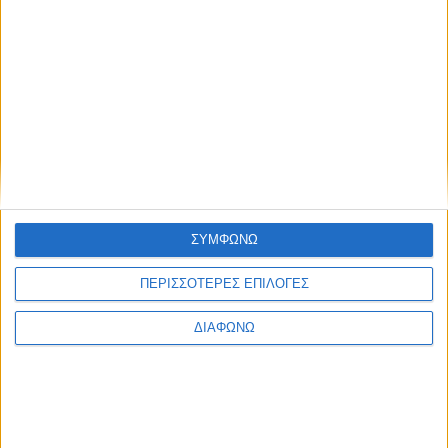
Ρεκόρ Guinness για ιαπωνικό SUV –
Διένυσε 1.980 χλμ. με ένα μόνο γέμισμα
ΣΥΜΦΩΝΩ
ΔΙΑΒΑΣΤΕ
ΠΕΡΙΣΣΟΤΕΡΕΣ ΕΠΙΛΟΓΕΣ
ΔΙΑΦΩΝΩ