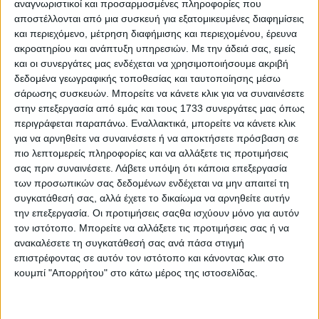
αναγνωριστικοί και προσαρμοσμένες πληροφορίες που
αποστέλλονται από μια συσκευή για εξατομικευμένες διαφημίσεις
και περιεχόμενο, μέτρηση διαφήμισης και περιεχομένου, έρευνα
ακροατηρίου και ανάπτυξη υπηρεσιών.
Με την άδειά σας, εμείς
και οι συνεργάτες μας ενδέχεται να χρησιμοποιήσουμε ακριβή
δεδομένα γεωγραφικής τοποθεσίας και ταυτοποίησης μέσω
σάρωσης συσκευών. Μπορείτε να κάνετε κλικ για να συναινέσετε
στην επεξεργασία από εμάς και τους 1733 συνεργάτες μας όπως
περιγράφεται παραπάνω. Εναλλακτικά, μπορείτε να κάνετε κλικ
για να αρνηθείτε να συναινέσετε ή να αποκτήσετε πρόσβαση σε
πιο λεπτομερείς πληροφορίες και να αλλάξετε τις προτιμήσεις
σας πριν συναινέσετε.
Λάβετε υπόψη ότι κάποια επεξεργασία
440 λίτρα για τις αποσκευές
των προσωπικών σας δεδομένων ενδέχεται να μην απαιτεί τη
συγκατάθεσή σας, αλλά έχετε το δικαίωμα να αρνηθείτε αυτήν
Το VW Taigo ξεχωρίζει σχεδιαστικά λόγω της
την επεξεργασία. Οι προτιμήσεις σαςθα ισχύουν μόνο για αυτόν
κεκλιμένης οροφής στο πίσω μέρος. Tο μήκος του
τον ιστότοπο. Μπορείτε να αλλάξετε τις προτιμήσεις σας ή να
πρώτου coupe SUV των Γερμανών είναι 4.266 χλστ.,
ανακαλέσετε τη συγκατάθεσή σας ανά πάσα στιγμή
τη στιγμή που πλάτος και ύψος είναι στα 1.757 χλστ.
επιστρέφοντας σε αυτόν τον ιστότοπο και κάνοντας κλικ στο
κουμπί "Απορρήτου" στο κάτω μέρος της ιστοσελίδας.
και 1.515 χλστ. αντίστοιχα. Το μεταξόνιό του από την
άλλη είναι στα 2.554 χλστ. Όσο για τον χώρο
αποσκευών, αυτός αγγίζει τα 440 λίτρα (1.222