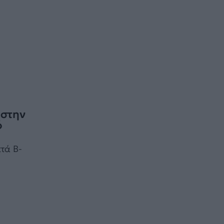
 στην
ό
πτά B-