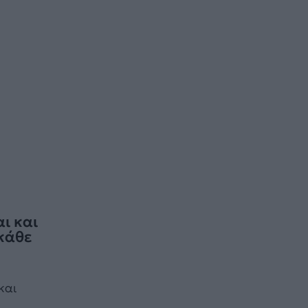
ι και
κάθε
και