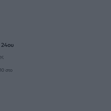
υ 24ου
ης
10 στο