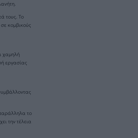
λανήτη.
τά τους. Το
η σε κομβικούς
ι χαμηλή
φή εργασίας
 συμβάλλοντας
 παράλληλα το
ει την τέλεια