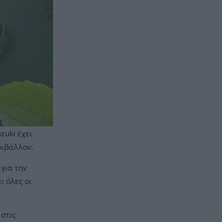
zuki έχει
ριβάλλον.
για την
 όλες οι
στις