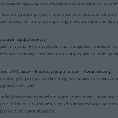
 να μειώσει περαιτέρω το ενεργειακό αποτύπωμά της στον π
 που την χαρακτηρίζουν, η ποιότητα και η ιδιαίτερη ταυτότη
ή σε όλες τις εταιρικές δομές της, δίνοντας ιδιαίτερη βάσ
ιώσιμου περιβάλλοντος
ία τους, υβριδική τεχνολογία που εξασφαλίζει απόδοση κα
λλά και εξοικονομεί ενέργεια στην παραγωγή και κάθε μορ
Recycle (Μείωση – Επαναχρησιμοποίηση – Ανακύκλωση)
ικασίας χάρη στη μείωση δαπάνης των πόρων και συνεχώς
γχρονες κοινωνίες.
 περιβαλλοντολογικές νομοθεσίες και κανονισμούς, κάνοντας
ους. Μέσω των αυτοκινήτων που διαθέτει επιδιώκει να πετύχ
ριβαλλοντικού αποτυπώματος.