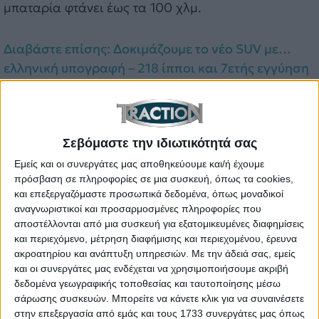
μπαταρία φτάνει έως τα 100 χλμ.
Διαβάστε επίσης: Δοκιμάζουμε το νέο SUV με…
ελληνική υπογραφή – 218 ίπποι και 7ετής εγγύηση
Το νέο S05 Plug-in Hybrid είναι διαθέσιμο στις
εκδόσεις Max και Ultra, με τιμή 31.990 και 36.390
ευρώ αντίστοιχα και πολύ πλούσιο επίπεδο
Σεβόμαστε την ιδιωτικότητά σας
εξοπλισμού, ενώ στην τιμή περιλαμβάνεται και το
Εμείς και οι συνεργάτες μας αποθηκεύουμε και/ή έχουμε
PHEV Bonus από την Changan Hellas ύψους 2.000
πρόσβαση σε πληροφορίες σε μια συσκευή, όπως τα cookies,
ευρώ. Η κορυφαία έκδοση είναι η Ultra Panoramic,
και επεξεργαζόμαστε προσωπικά δεδομένα, όπως μοναδικοί
αναγνωριστικοί και προσαρμοσμένες πληροφορίες που
η οποία περιλαμβάνει στον εξοπλισμό της και
αποστέλλονται από μια συσκευή για εξατομικευμένες διαφημίσεις
πανοραμική γυάλινη οροφή με ηλεκτρικό σκίαστρο
και περιεχόμενο, μέτρηση διαφήμισης και περιεχομένου, έρευνα
και κοστίζει 34.990 ευρώ.
ακροατηρίου και ανάπτυξη υπηρεσιών.
Με την άδειά σας, εμείς
και οι συνεργάτες μας ενδέχεται να χρησιμοποιήσουμε ακριβή
To Deepal S05 Plug-in Hybrid συνοδεύεται από
δεδομένα γεωγραφικής τοποθεσίας και ταυτοποίησης μέσω
εργοστασιακή εγγύηση επτά (7) ετών ή 160.000
σάρωσης συσκευών. Μπορείτε να κάνετε κλικ για να συναινέσετε
στην επεξεργασία από εμάς και τους 1733 συνεργάτες μας όπως
χλμ., καθώς και εγγύηση για την μπαταρία υψηλής