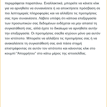
περιγράφεται παραπάνω. Εναλλακτικά, μπορείτε να κάνετε κλικ
τάσης οχτώ (8) ετών ή 200.000 χλμ.
για να αρνηθείτε να συναινέσετε ή να αποκτήσετε πρόσβαση σε
πιο λεπτομερείς πληροφορίες και να αλλάξετε τις προτιμήσεις
σας πριν συναινέσετε.
Λάβετε υπόψη ότι κάποια επεξεργασία
ΕΤΙΚΕΤΕΣ
των προσωπικών σας δεδομένων ενδέχεται να μην απαιτεί τη
συγκατάθεσή σας, αλλά έχετε το δικαίωμα να αρνηθείτε αυτήν
SUV
,
EV
,
Αγορά
,
PHEV
,
Τιμή
,
την επεξεργασία. Οι προτιμήσεις σαςθα ισχύουν μόνο για αυτόν
τον ιστότοπο. Μπορείτε να αλλάξετε τις προτιμήσεις σας ή να
Plug-in Hybrid
,
Changan
,
ανακαλέσετε τη συγκατάθεσή σας ανά πάσα στιγμή
επιστρέφοντας σε αυτόν τον ιστότοπο και κάνοντας κλικ στο
1ο τρίμηνο 2026
,
κουμπί "Απορρήτου" στο κάτω μέρος της ιστοσελίδας.
Changan DEEPAL S05 Plug-in Hybrid
,
Deepal S05 Plug-in Hybrid
,
τιμή Changan
,
αγορά Changan
ΜΟΙΡΑΣΤΕΙΤΕ ΤΟ