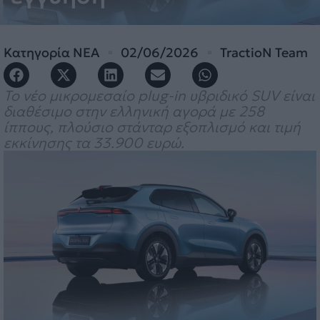
Κατηγορία
ΝΕΑ
02/06/2026
TractioN Team
Το νέο μικρομεσαίο plug-in υβριδικό SUV είναι
διαθέσιμο στην ελληνική αγορά με 258
ίππους, πλούσιο στάνταρ εξοπλισμό και τιμή
εκκίνησης τα 33.900 ευρώ.