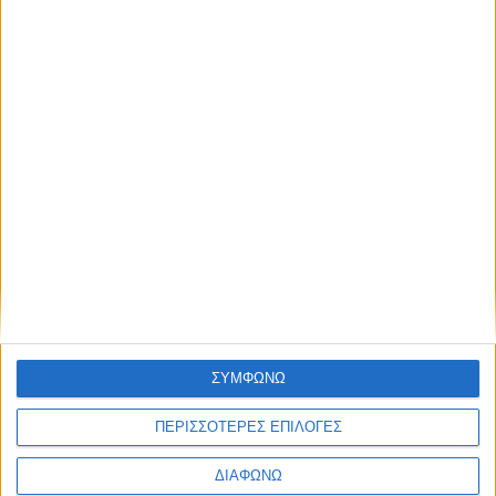
Το pick up που σου δίνει την επιλογή:
Plug-in hybrid ή diesel; –
Χρηματοδότηση με επιτόκιο από 2,99%
ΔΙΑΒΑΣΤΕ
ΣΥΜΦΩΝΩ
ΠΕΡΙΣΣΟΤΕΡΕΣ ΕΠΙΛΟΓΕΣ
ΔΙΑΦΩΝΩ