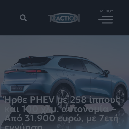
Ήρθε PHEV με 258 ίππους
και 100 χλμ. αυτονομία –
Από 31.900 ευρώ, με 7ετή
εγγύηση