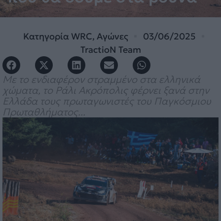
Κατηγορία
WRC
,
Αγώνες
03/06/2025
TractioN Team
Με το ενδιαφέρον στραμμένο στα ελληνικά
χώματα, το Ράλι Ακρόπολις φέρνει ξανά στην
Ελλάδα τους πρωταγωνιστές του Παγκόσμιου
Πρωταθλήματος...