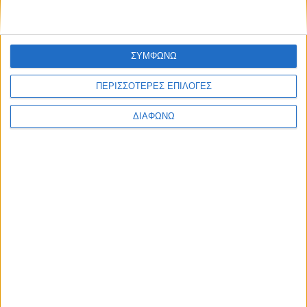
ΣΥΜΦΩΝΩ
ΠΕΡΙΣΣΟΤΕΡΕΣ ΕΠΙΛΟΓΕΣ
ΔΙΑΦΩΝΩ
Ράλλυ Ακρόπολις 2026: Καρανικόλας-
Kακαβάς στην 2η θέση της ελληνικής
κατάταξης
ΔΙΑΒΑΣΤΕ