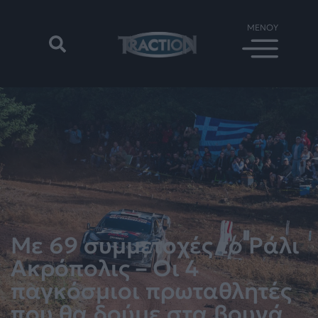
Με 69 συμμετοχές το Ράλι
Ακρόπολις – Οι 4
παγκόσμιοι πρωταθλητές
που θα δούμε στα βουνά