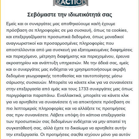
παρατάσσει τα γνώριμα i20 N Rally1 για τους
Παγκόσμιους Πρωταθλήτες 2024 και 2019, Thierry
Σεβόμαστε την ιδιωτικότητά σας
Neuville και Ott Tanak αντίστοιχα, ενώ ο Adrien
Εμείς και οι συνεργάτες μας αποθηκεύουμε και/ή έχουμε
Fourmaux ολοκληρώνει τη σύνθεση – πάντα ικανός
πρόσβαση σε πληροφορίες σε μια συσκευή, όπως τα cookies,
και επεξεργαζόμαστε προσωπικά δεδομένα, όπως μοναδικοί
για την έκπληξη. Η M-Sport Ford δηλώνει δυναμικά
αναγνωριστικοί και προσαρμοσμένες πληροφορίες που
παρούσα με τέσσερα Puma Rally1. Οι Gregoire
αποστέλλονται από μια συσκευή για εξατομικευμένες διαφημίσεις
Munster και Joshua McErlean συνεχίζουν το πλήρες
και περιεχόμενο, μέτρηση διαφήμισης και περιεχομένου, έρευνα
ακροατηρίου και ανάπτυξη υπηρεσιών.
Με την άδειά σας, εμείς
πρόγραμμά τους, με τον Martins Sesks να ενισχύει
και οι συνεργάτες μας ενδέχεται να χρησιμοποιήσουμε ακριβή
το σχήμα και τον Ιορδάνη Σερδερίδη να
δεδομένα γεωγραφικής τοποθεσίας και ταυτοποίησης μέσω
εκπροσωπεί την Ελλάδα στην κορυφαία κατηγορία.
σάρωσης συσκευών. Μπορείτε να κάνετε κλικ για να συναινέσετε
στην επεξεργασία από εμάς και τους 1733 συνεργάτες μας όπως
Συνολικά 37 αυτοκίνητα προδιαγραφών Rally2
περιγράφεται παραπάνω. Εναλλακτικά, μπορείτε να κάνετε κλικ
Πίσω από τα Rally1, ο ανταγωνισμός στο WRC2
για να αρνηθείτε να συναινέσετε ή να αποκτήσετε πρόσβαση σε
πιο λεπτομερείς πληροφορίες και να αλλάξετε τις προτιμήσεις
προμηνύεται σκληρός. Ανάμεσα σε συνολικά 37
σας πριν συναινέσετε.
Λάβετε υπόψη ότι κάποια επεξεργασία
αυτοκίνητα προδιαγραφών Rally2, οι Yohan Rossel
των προσωπικών σας δεδομένων ενδέχεται να μην απαιτεί τη
(Citroen C3) και Oliver Solberg (Toyota GR Yaris)
συγκατάθεσή σας, αλλά έχετε το δικαίωμα να αρνηθείτε αυτήν
συνεχίζουν τη μάχη κορυφής, με τους Gus
την επεξεργασία. Οι προτιμήσεις σαςθα ισχύουν μόνο για αυτόν