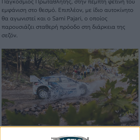
Παγκόσμιος Πρωταθλητής, στην πέμπτη φετινή του
εμφάνιση στο θεσμό. Επιπλέον, με ίδιο αυτοκίνητο
θα αγωνιστεί και ο Sami Pajari, ο οποίος
παρουσιάζει σταθερή πρόοδο στη διάρκεια της
σεζόν.
Από την πλευρά της, η Hyundai Shell Mobis WRT