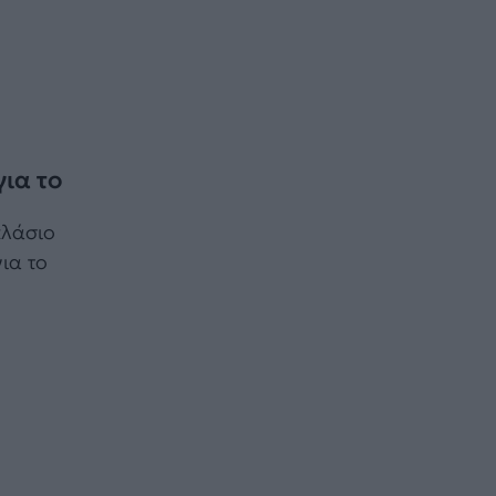
ια το
πλάσιο
ια το