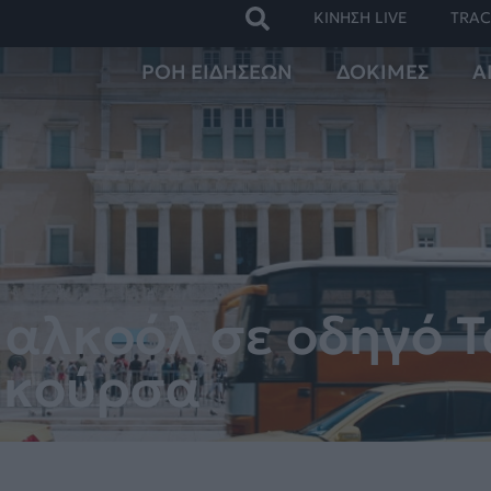
ΚΙΝΗΣΗ LIVE
TRAC
ΡΟΗ ΕΙΔΗΣΕΩΝ
ΔΟΚΙΜΕΣ
Α
αλκοόλ σε οδηγό Τ
 κούρσα