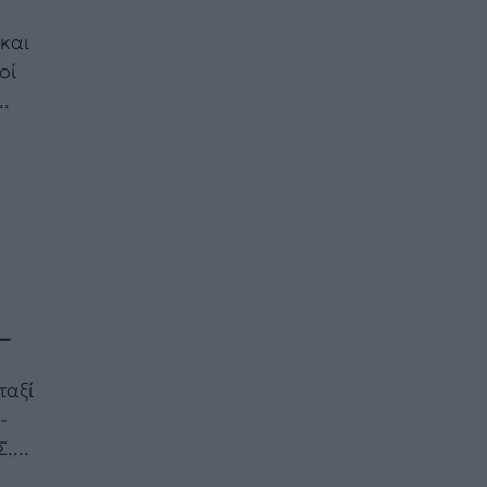
και
οί
..
υ
–
ταξί
-
....