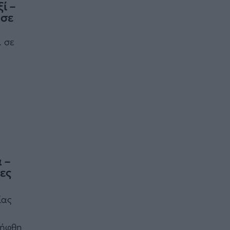
ί –
 σε
. σε
 –
ες
ίας
λήφθη