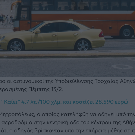
ρο οι αστυνομικοί της Υποδιεύθυνσης Τροχαίας Αθην
περασμένης Πέμπτης 13/2.
 “Καίει” 4,7 λτ./100 χλμ. και κοστίζει 28.590 ευρώ
 Μητροπόλεως, ο οποίος κατελήφθη να οδηγεί υπό τη
αεροδρόμιο στην κεντρική οδό του κέντρου της Αθήν
τι ο οδηγός βρίσκονταν υπό την επήρεια μέθης σε π