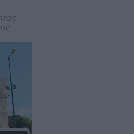
ητας
της