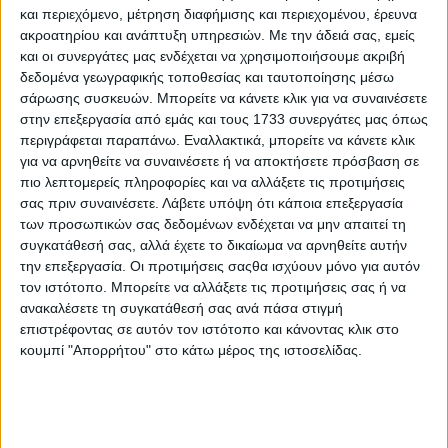
και περιεχόμενο, μέτρηση διαφήμισης και περιεχομένου, έρευνα
λαμβάνουν SMS και email από τη Γενική
ακροατηρίου και ανάπτυξη υπηρεσιών.
Με την άδειά σας, εμείς
Γραμματεία Πληροφοριακών Συστημάτων και
και οι συνεργάτες μας ενδέχεται να χρησιμοποιήσουμε ακριβή
Ψηφιακής Διακυβέρνησης, ενώ οι υπόλοιποι
δεδομένα γεωγραφικής τοποθεσίας και ταυτοποίησης μέσω
ενημερώνονται με email από την ΑΑΔΕ. Στις
σάρωσης συσκευών. Μπορείτε να κάνετε κλικ για να συναινέσετε
στην επεξεργασία από εμάς και τους 1733 συνεργάτες μας όπως
περιπτώσεις που δεν είναι εφικτή η επικοινωνία με
περιγράφεται παραπάνω. Εναλλακτικά, μπορείτε να κάνετε κλικ
τους παραπάνω τρόπους, οι ειδοποιήσεις
για να αρνηθείτε να συναινέσετε ή να αποκτήσετε πρόσβαση σε
αποστέλλονται μέσω ταχυδρομείου.
πιο λεπτομερείς πληροφορίες και να αλλάξετε τις προτιμήσεις
σας πριν συναινέσετε.
Λάβετε υπόψη ότι κάποια επεξεργασία
Οι πολίτες, προκειμένου να δουν τα ειδοποιητήρια
των προσωπικών σας δεδομένων ενδέχεται να μην απαιτεί τη
συγκατάθεσή σας, αλλά έχετε το δικαίωμα να αρνηθείτε αυτήν
που αφορούν τα οχήματά τους, μπορούν να
την επεξεργασία. Οι προτιμήσεις σαςθα ισχύουν μόνο για αυτόν
επισκεφθούν την εφαρμογή oximata.gov.gr,
τον ιστότοπο. Μπορείτε να αλλάξετε τις προτιμήσεις σας ή να
χρησιμοποιώντας τους προσωπικούς κωδικούς
ανακαλέσετε τη συγκατάθεσή σας ανά πάσα στιγμή
TaxisNet. Μέσω της εφαρμογής παρέχεται
επιστρέφοντας σε αυτόν τον ιστότοπο και κάνοντας κλικ στο
κουμπί "Απορρήτου" στο κάτω μέρος της ιστοσελίδας.
αναλυτική
ενημέρωση για την κατάσταση μη συμμόρφωσης
κάθε οχήματος και για τη δυνατότητα άμεσης
συμμόρφωσης. Οι ειδοποιήσεις με τα βεβαιωμένα