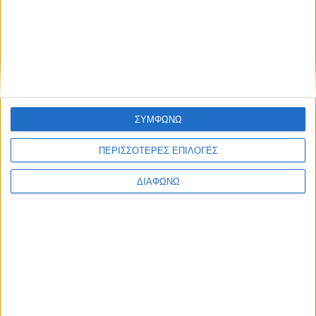
ΑΑΔΕ: Στάλθηκαν πρόστιμα σε
ιδιοκτήτες 297.561 οχημάτων – Για
ποιους λόγους
ΔΙΑΒΑΣΤΕ
ΣΥΜΦΩΝΩ
ΠΕΡΙΣΣΟΤΕΡΕΣ ΕΠΙΛΟΓΕΣ
ΔΙΑΦΩΝΩ