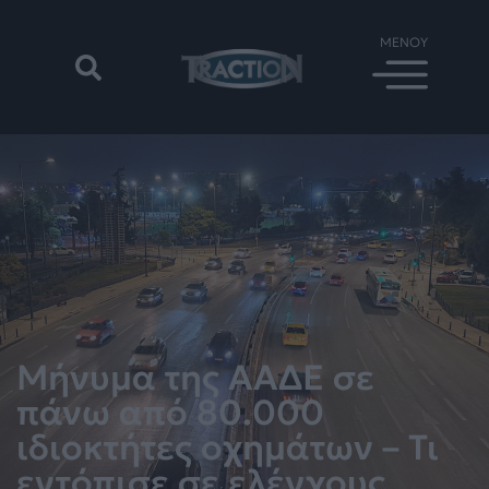
Μήνυμα της ΑΑΔΕ σε
πάνω από 80.000
ιδιοκτήτες οχημάτων – Τι
εντόπισε σε ελέγχους