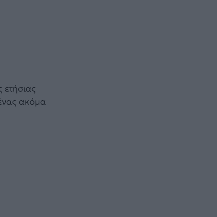
ς ετήσιας
 ένας ακόμα