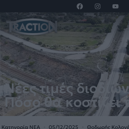
Νέες τιμές διοδίω
Πόσο θα κοστίζει 
Κατηγορία
ΝΕΑ
05/12/2025
Θοδωρής Κολον