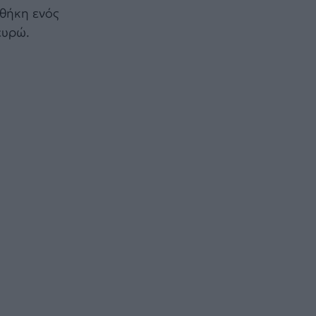
σθήκη ενός
ευρώ.