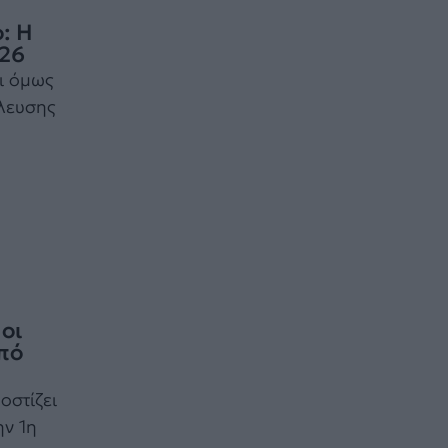
ο: Η
026
ι όμως
έλευσης
 οι
από
οστίζει
ην 1η