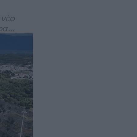
 νέο
α...