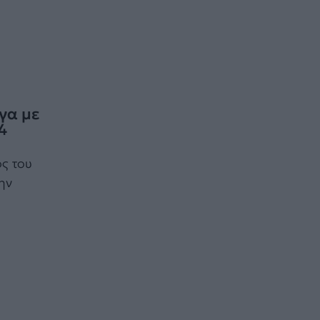
γα με
4
ς του
ην