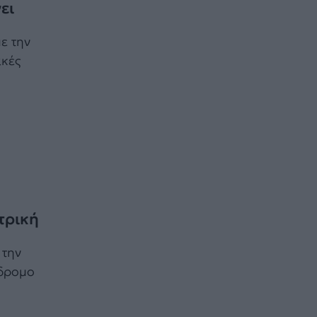
ει
ε την
ακές
τρική
 την
όδρομο