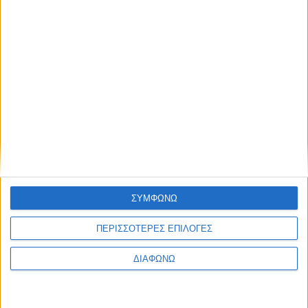
“Flandy” και Κώστας Στεφανής – Ώρα
για δράση!
ΔΙΑΒΑΣΤΕ
ΣΥΜΦΩΝΩ
ΠΕΡΙΣΣΟΤΕΡΕΣ ΕΠΙΛΟΓΕΣ
ΔΙΑΦΩΝΩ
Πρόγραμμα για την Υπερειδική του Ράλι