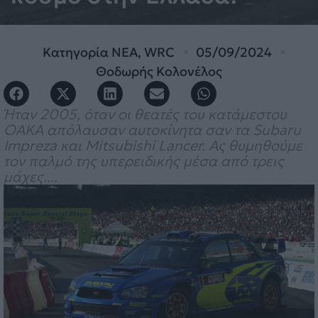
Κατηγορία
ΝΕΑ
,
WRC
05/09/2024
Θοδωρής Κολονέλος
Ήταν 2005, όταν οι θεατές του κατάμεστου
ΟΑΚΑ απόλαυσαν αυτοκίνητα σαν τα Subaru
Impreza και Mitsubishi Lancer. Ας θυμηθούμε
τον παλμό της υπερειδικής μέσα από τρεις
μάχες....