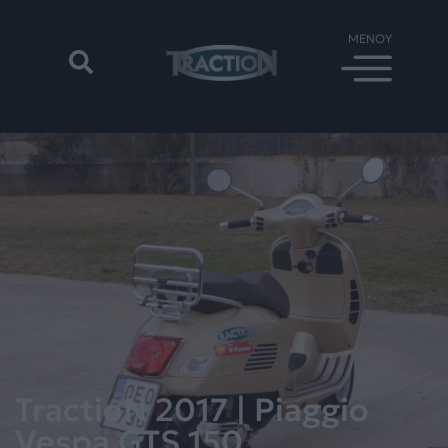
TractioN 2017 | Piaggio
Vespa GTS 150