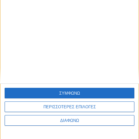
TractioN 2019 | Suzuki Swift &
Ignis Hybrid
ΔΙΑΒΑΣΤΕ
ΣΥΜΦΩΝΩ
ΠΕΡΙΣΣΟΤΕΡΕΣ ΕΠΙΛΟΓΕΣ
ΔΙΑΦΩΝΩ