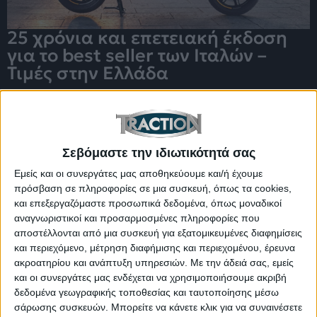
25 χρόνια και επετειακή έκδοση
για το best seller των Ιταλών –
Τιμές στην Ελλάδα
Σεβόμαστε την ιδιωτικότητά σας
Εμείς και οι συνεργάτες μας αποθηκεύουμε και/ή έχουμε
πρόσβαση σε πληροφορίες σε μια συσκευή, όπως τα cookies,
και επεξεργαζόμαστε προσωπικά δεδομένα, όπως μοναδικοί
αναγνωριστικοί και προσαρμοσμένες πληροφορίες που
αποστέλλονται από μια συσκευή για εξατομικευμένες διαφημίσεις
και περιεχόμενο, μέτρηση διαφήμισης και περιεχομένου, έρευνα
ακροατηρίου και ανάπτυξη υπηρεσιών.
Με την άδειά σας, εμείς
80 χρόνια για τη θρυλική Σφήκα
και οι συνεργάτες μας ενδέχεται να χρησιμοποιήσουμε ακριβή
δεδομένα γεωγραφικής τοποθεσίας και ταυτοποίησης μέσω
των Ιταλών – Νέα συλλεκτική
σάρωσης συσκευών. Μπορείτε να κάνετε κλικ για να συναινέσετε