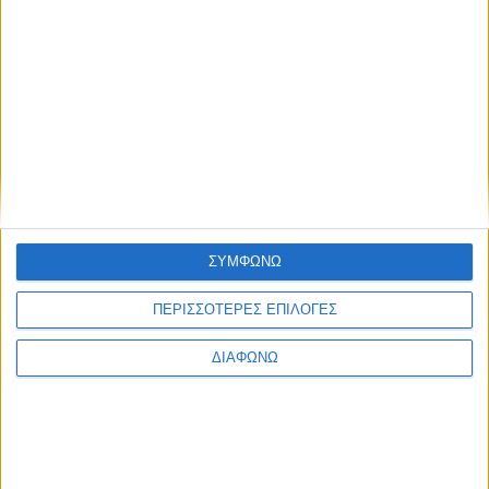
Το best seller μοντέλο της Lexus στην
Ευρώπη – Υβριδικό SUV που “καίει” 4,5
λτ./100 χλμ.
ΣΥΜΦΩΝΩ
ΔΙΑΒΑΣΤΕ
ΠΕΡΙΣΣΟΤΕΡΕΣ ΕΠΙΛΟΓΕΣ
ΔΙΑΦΩΝΩ