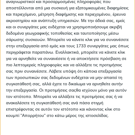
αναγνωριστικοί και προσαρμοσμένες πληροφορίες που
αποστέλλονται από μια συσκευή για εξατομικευμένες διαφημίσεις
και περιεχόμενο, μέτρηση διαφήμισης και περιεχομένου, έρευνα
ακροατηρίου και ανάπτυξη υπηρεσιών.
Με την άδειά σας, εμείς
και οι συνεργάτες μας ενδέχεται να χρησιμοποιήσουμε ακριβή
δεδομένα γεωγραφικής τοποθεσίας και ταυτοποίησης μέσω
σάρωσης συσκευών. Μπορείτε να κάνετε κλικ για να συναινέσετε
στην επεξεργασία από εμάς και τους 1733 συνεργάτες μας όπως
περιγράφεται παραπάνω. Εναλλακτικά, μπορείτε να κάνετε κλικ
Ασφαλώς, δεν απουσιάζει και η diesel επιλογή με
για να αρνηθείτε να συναινέσετε ή να αποκτήσετε πρόσβαση σε
τετρακύλινδρο μοτέρ 2,0 λτ., το οποίο αποδίδει 163
πιο λεπτομερείς πληροφορίες και να αλλάξετε τις προτιμήσεις
+ 19 ίππων. Όλες οι εκδόσεις του MINI Countryman
σας πριν συναινέσετε.
Λάβετε υπόψη ότι κάποια επεξεργασία
συνοδεύονται αποκλειστικά με αυτόματο κιβώτιο
των προσωπικών σας δεδομένων ενδέχεται να μην απαιτεί τη
συγκατάθεσή σας, αλλά έχετε το δικαίωμα να αρνηθείτε αυτήν
ταχυτήτων. Η πλούσια γκάμα ολοκληρώνεται με
την επεξεργασία. Οι προτιμήσεις σαςθα ισχύουν μόνο για αυτόν
δύο αμιγώς ηλεκτρικές εκδόσεις, τις Ε και SE ALL4
τον ιστότοπο. Μπορείτε να αλλάξετε τις προτιμήσεις σας ή να
με ισχύ 204 και 313 ίππων.
ανακαλέσετε τη συγκατάθεσή σας ανά πάσα στιγμή
επιστρέφοντας σε αυτόν τον ιστότοπο και κάνοντας κλικ στο
Οι τιμές στην Ελλάδα
κουμπί "Απορρήτου" στο κάτω μέρος της ιστοσελίδας.
Στον πίνακα που ακολουθεί μπορείτε να δείτε πόσο
κοστίζουν όλες οι εκδόσεις του νέου μοντέλου της