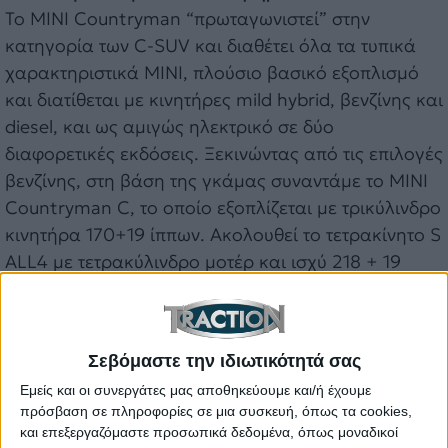
Το MINI Countryman “πρωταγωνιστεί” στην
κατηγορία των C-SUV και διαθέτει όλα τα τυπικά
χαρακτηριστικά MINI, πλούσιο βασικό εξοπλισμό
και διατίθεται με κινητήρες mild hybrid, βενζίνης και
diesel, και ως αμιγώς ηλεκτρικό σε δύο
διαφορετικές εκδόσεις. Ξεκινώντας από τις επιλογές
βενζίνης, στη βάση της γκάμας συναντάμε το MINI
Countryman C, το οποίο εξοπλίζεται με τρικύλινδρο
κινητήρα 170+19 ίππων. Ακολουθεί το τετρακίνητο S
ALL4 με τετρακύλινδρο μοτέρ και ισχύ 218 + 19
ίππων, ενώ στην κορυφή βρίσκεται το πανίσχυρο
John Cooper Works ALL4 των 300 ίππων.
Σεβόμαστε την ιδιωτικότητά σας
Εμείς και οι συνεργάτες μας αποθηκεύουμε και/ή έχουμε
πρόσβαση σε πληροφορίες σε μια συσκευή, όπως τα cookies,
και επεξεργαζόμαστε προσωπικά δεδομένα, όπως μοναδικοί