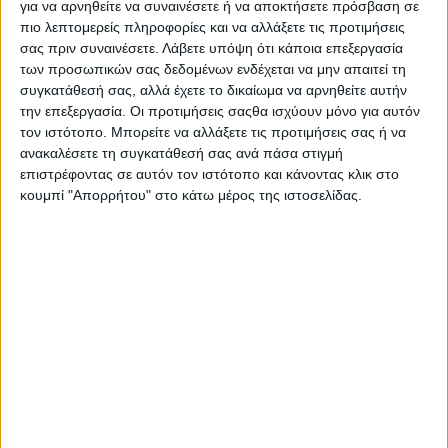
για να αρνηθείτε να συναινέσετε ή να αποκτήσετε πρόσβαση σε
χρόνια εργοστασιακή εγγύηση Chery και 5 χρόνια
πιο λεπτομερείς πληροφορίες και να αλλάξετε τις προτιμήσεις
επέκταση εγγύησης από το Spanos Group).
σας πριν συναινέσετε.
Λάβετε υπόψη ότι κάποια επεξεργασία
των προσωπικών σας δεδομένων ενδέχεται να μην απαιτεί τη
συγκατάθεσή σας, αλλά έχετε το δικαίωμα να αρνηθείτε αυτήν
την επεξεργασία. Οι προτιμήσεις σαςθα ισχύουν μόνο για αυτόν
ΕΤΙΚΕΤΕΣ
τον ιστότοπο. Μπορείτε να αλλάξετε τις προτιμήσεις σας ή να
ανακαλέσετε τη συγκατάθεσή σας ανά πάσα στιγμή
Ελληνική αγορά
,
Chery
,
Chery Tiggo 7
,
επιστρέφοντας σε αυτόν τον ιστότοπο και κάνοντας κλικ στο
κουμπί "Απορρήτου" στο κάτω μέρος της ιστοσελίδας.
Chery Tiggo 7 Hybrid
ΜΟΙΡΑΣΤΕΙΤΕ ΤΟ
ΔΙΑΒΑΣΤΕ ΕΠΙΣΗΣ