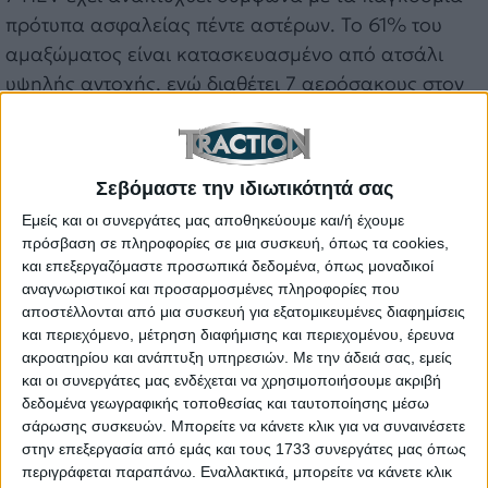
πρότυπα ασφαλείας πέντε αστέρων. Το 61% του
αμαξώματος είναι κατασκευασμένο από ατσάλι
υψηλής αντοχής, ενώ διαθέτει 7 αερόσακους στον
βασικό εξοπλισμό. Η εμπειρία των επιβατών
αναβαθμίζεται με τον έξυπνο ατμοσφαιρικό
φωτισμό 64 χρωμάτων, το ηχοσύστημα Sony 8
Σεβόμαστε την ιδιωτικότητά σας
ηχείων, την πανοραμική ηλιοροφή με εμβαδό 1,1
Εμείς και οι συνεργάτες μας αποθηκεύουμε και/ή έχουμε
τ.μ. και τον πρακτικό σχεδιασμό του χώρου
πρόσβαση σε πληροφορίες σε μια συσκευή, όπως τα cookies,
αποσκευών, ικανοποιώντας κάθε οικογενειακή
και επεξεργαζόμαστε προσωπικά δεδομένα, όπως μοναδικοί
ανάγκη.
αναγνωριστικοί και προσαρμοσμένες πληροφορίες που
αποστέλλονται από μια συσκευή για εξατομικευμένες διαφημίσεις
Από 26.180 ευρώ στην Ελλάδα
και περιεχόμενο, μέτρηση διαφήμισης και περιεχομένου, έρευνα
ακροατηρίου και ανάπτυξη υπηρεσιών.
Με την άδειά σας, εμείς
Το νέο Chery Tiggo 7 HEV προσφέρεται στην
και οι συνεργάτες μας ενδέχεται να χρησιμοποιήσουμε ακριβή
ελληνική αγορά από τα 26.180 ευρώ στην έκδοση
δεδομένα γεωγραφικής τοποθεσίας και ταυτοποίησης μέσω
Comfort, ενώ στην πιο πλούσια “Luxury” το ποσό
σάρωσης συσκευών. Μπορείτε να κάνετε κλικ για να συναινέσετε
απόκτησης αυξάνεται στα 30.490 ευρώ. Το νέο
στην επεξεργασία από εμάς και τους 1733 συνεργάτες μας όπως
περιγράφεται παραπάνω. Εναλλακτικά, μπορείτε να κάνετε κλικ
μοντέλο συνοδεύεται από εγγύηση 12 ετών (7