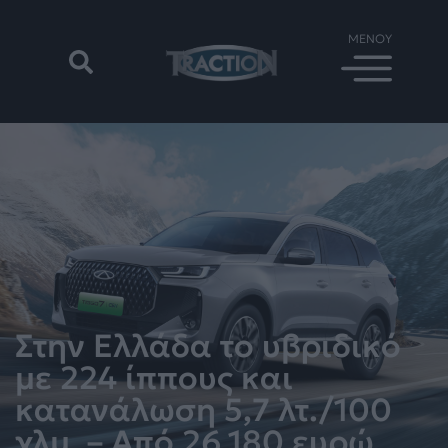
Στην Ελλάδα το υβριδικό
με 224 ίππους και
κατανάλωση 5,7 λτ./100
χλμ. – Από 26.180 ευρώ