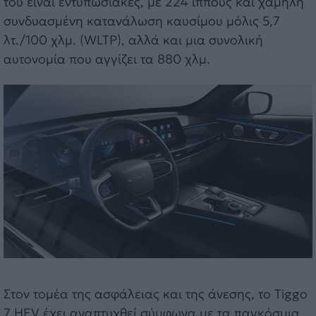
του είναι εντυπωσιακές, με 224 ίππους και χαμηλή
συνδυασμένη κατανάλωση καυσίμου μόλις 5,7
λτ./100 χλμ. (WLTP), αλλά και μια συνολική
αυτονομία που αγγίζει τα 880 χλμ.
Στον τομέα της ασφάλειας και της άνεσης, το Tiggo
7 HEV έχει αναπτυχθεί σύμφωνα με τα παγκόσμια