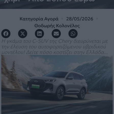
Κατηγορία
Αγορά
28/05/2026
Θοδωρής Κολονέλος
H γκάμα του C-SUV της Chery διευρύνεται με
την έλευση του αυτοφορτιζόμενου υβριδικού
μοντέλου! Δείτε πόσο κοστίζει στην Ελλάδα...