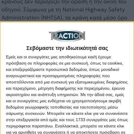
κράνους δεν περιορίζει την όραση ή την ακοή του
οδηγού. Σύμφωνα με τη National Highway Safety
Administration (NHTSA), τα κράνη κατά μέσο όρο
στερούν μόλις το 3% της περιφερειακής όρασης
στα όριά της, ενώ αυξάνουν σημαντικά τη βασική
πληροφόρηση. Η χρήση κράνους μειώνει κατά 37%
Σεβόμαστε την ιδιωτικότητά σας
την πιθανότητα ένα ατύχημα να είναι θανατηφόρο
για τον μοτοσυκλετιστή.
Εμείς και οι συνεργάτες μας αποθηκεύουμε και/ή έχουμε
πρόσβαση σε πληροφορίες σε μια συσκευή, όπως τα cookies,
4. Σύμφωνα με το Συμβούλιο Βιομηχανίας
και επεξεργαζόμαστε προσωπικά δεδομένα, όπως μοναδικοί
αναγνωριστικοί και προσαρμοσμένες πληροφορίες που
Μοτοσυκλετών / Motorcycle Industry Council,
αποστέλλονται από μια συσκευή για εξατομικευμένες διαφημίσεις
λιγότεροι από τους μισούς οδηγούς μοτοσυκλέτας
και περιεχόμενο, μέτρηση διαφήμισης και περιεχομένου, έρευνα
(στη Βόρεια Καρολίνα, το 2015)
έχουν
ακροατηρίου και ανάπτυξη υπηρεσιών.
Με την άδειά σας, εμείς
και οι συνεργάτες μας ενδέχεται να χρησιμοποιήσουμε ακριβή
παρακολουθήσει εκπαίδευση ασφαλούς οδήγησης
δεδομένα γεωγραφικής τοποθεσίας και ταυτοποίησης μέσω
μοτοσυκλέτας. Αντί αυτού, προτίμησαν να είναι
σάρωσης συσκευών. Μπορείτε να κάνετε κλικ για να συναινέσετε
αυτοδίδακτοι στην οδήγηση μοτοσυκλέτας ή να
στην επεξεργασία από εμάς και τους 1733 συνεργάτες μας όπως
διδαχθούν από την οικογένεια ή φίλους. Η
περιγράφεται παραπάνω. Εναλλακτικά, μπορείτε να κάνετε κλικ
για να αρνηθείτε να συναινέσετε ή να αποκτήσετε πρόσβαση σε