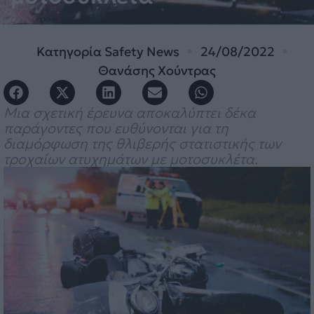
Κατηγορία
Safety News
24/08/2022
Θανάσης Χούντρας
Μια σχετική έρευνα αποκαλύπτει δέκα
παράγοντες που ευθύνονται για τη
διαμόρφωση της θλιβερής στατιστικής των
τροχαίων ατυχημάτων με μοτοσυκλέτα.