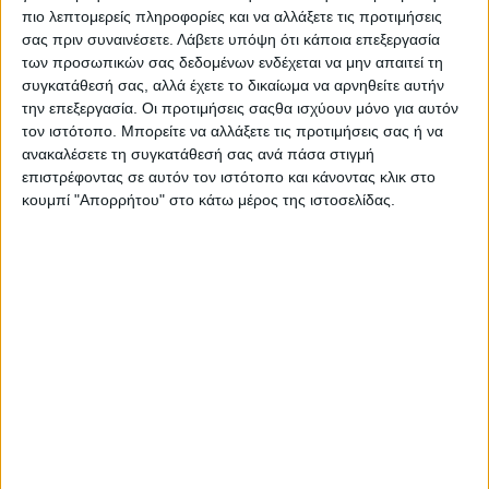
αναζήτηση εκπαίδευσης αποτελεί έναν εξαιρετικό
πιο λεπτομερείς πληροφορίες και να αλλάξετε τις προτιμήσεις
τρόπο εξοικείωσης με τους κανόνες που διέπουν την
σας πριν συναινέσετε.
Λάβετε υπόψη ότι κάποια επεξεργασία
οδήγηση μοτοσυκλέτας, αλλά και την αντιμετώπιση
των προσωπικών σας δεδομένων ενδέχεται να μην απαιτεί τη
συγκατάθεσή σας, αλλά έχετε το δικαίωμα να αρνηθείτε αυτήν
των κινδύνων που καλούνται να αντιμετωπίσουν
την επεξεργασία. Οι προτιμήσεις σαςθα ισχύουν μόνο για αυτόν
στον δρόμο.
τον ιστότοπο. Μπορείτε να αλλάξετε τις προτιμήσεις σας ή να
ανακαλέσετε τη συγκατάθεσή σας ανά πάσα στιγμή
5. Ένα ανησυχητικό στοιχείο που αποκαλύπτει η
επιστρέφοντας σε αυτόν τον ιστότοπο και κάνοντας κλικ στο
έρευνα είναι ότι το 92% των οδηγών που
κουμπί "Απορρήτου" στο κάτω μέρος της ιστοσελίδας.
ενεπλάκησαν σε τροχαίο δεν είχε παρακολουθήσει
εκπαίδευση ασφαλούς οδήγησης μοτοσυκλέτας. Οι
οδηγοί που δεν έχουν εκπαιδευτεί είναι πιο πιθανό
επίσης να μην φορούν κράνος.
Στις ΗΠΑ αλλά και
στην Ευρώπη η εκπαίδευση μετά το δίπλωμα
αποτελεί διαδικασία συνδεδεμένη με την ασφάλεια
των μοτοσυκλετιστών. Στη Β. Καρολίνα μετρήθηκε
και σε νούμερα. Οι μισοί που δεν έχουν
ακολουθήσει εκπαίδευση ασφαλούς οδήγησης