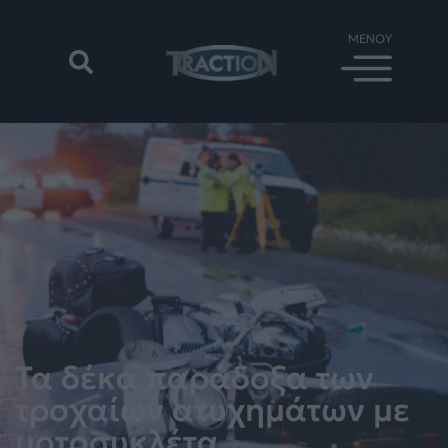
Τα δέκα παράδοξα των
τροχαίων ατυχημάτων με
μοτοσυκλέτα