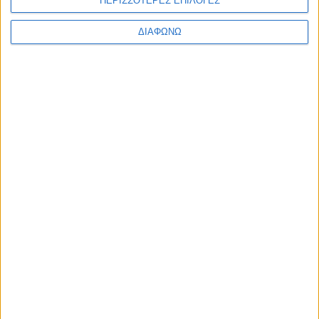
ΠΕΡΙΣΣΟΤΕΡΕΣ ΕΠΙΛΟΓΕΣ
ΔΙΑΦΩΝΩ
Η 1η ηλεκτρική μοτοσυκλέτα των
Ιαπώνων στην Ευρώπη – Σε δύο
εκδόσεις με έως 68 ίππους
ΔΙΑΒΑΣΤΕ