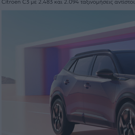
Citroen C3 με 2.483 και 2.094 ταξινομήσεις αντίστοι