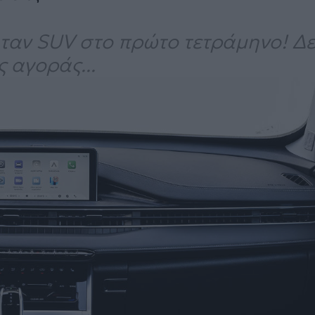
ήταν SUV στο πρώτο τετράμηνο! Δε
 αγοράς...