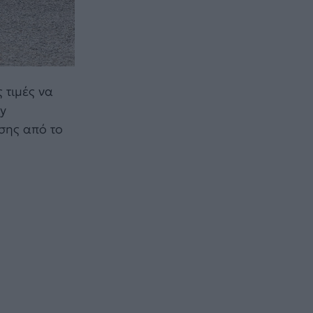
 τιμές να
ry
σης από το