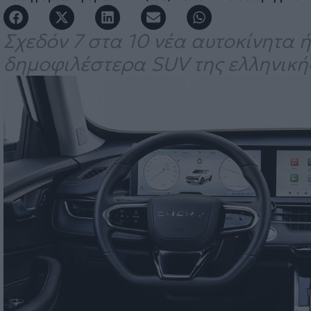
Σχεδόν 7 στα 10 νέα αυτοκίνητα 
δημοφιλέστερα SUV της ελληνικής