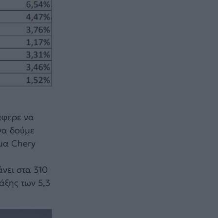
άφερε να
να δούμε
ημα Chery
άνει στα 310
άξης των 5,3