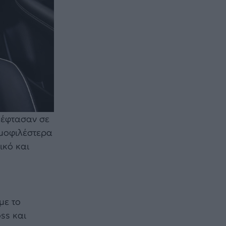
 έφτασαν σε
ημοφιλέστερα
ικό και
με το
ss και