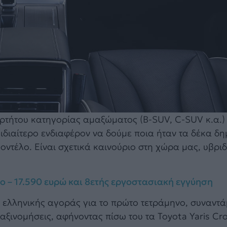
ρτήτου κατηγορίας αμαξώματος (B-SUV, C-SUV κ.α.)
 ιδιαίτερο ενδιαφέρον να δούμε ποια ήταν τα δέκα δ
οντέλο. Είναι σχετικά καινούριο στη χώρα μας, υβριδ
ηνο – 17.590 ευρώ και 8ετής εργοστασιακή εγγύηση
ς ελληνικής αγοράς για το πρώτο τετράμηνο, συναντά
ξινομήσεις, αφήνοντας πίσω του τα Toyota Yaris Cro