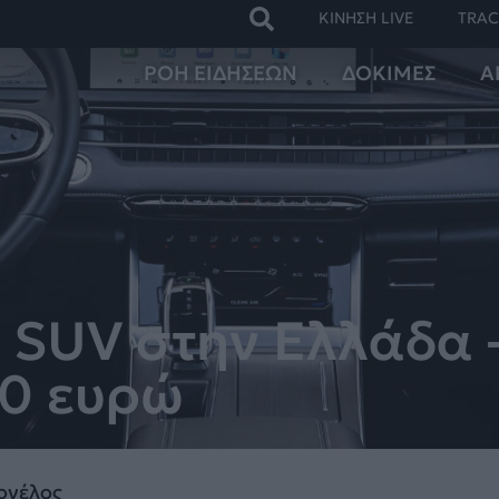
ΚΙΝΗΣΗ LIVE
TRAC
ΡΟΗ ΕΙΔΗΣΕΩΝ
ΔΟΚΙΜΕΣ
Α
SUV στην Ελλάδα – 
90 ευρώ
ονέλος