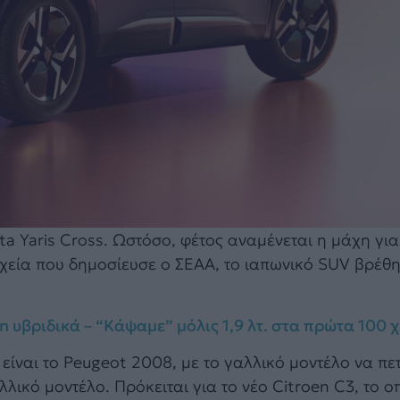
ota Yaris Cross. Ωστόσο, φέτος αναμένεται η μάχη γι
οιχεία που δημοσίευσε ο ΣΕΑΑ, το ιαπωνικό SUV βρέθ
n υβριδικά – “Κάψαμε” μόλις 1,9 λτ. στα πρώτα 100 χ
 είναι το Peugeot 2008, με το γαλλικό μοντέλο να πε
λικό μοντέλο. Πρόκειται για το νέο Citroen C3, το ο