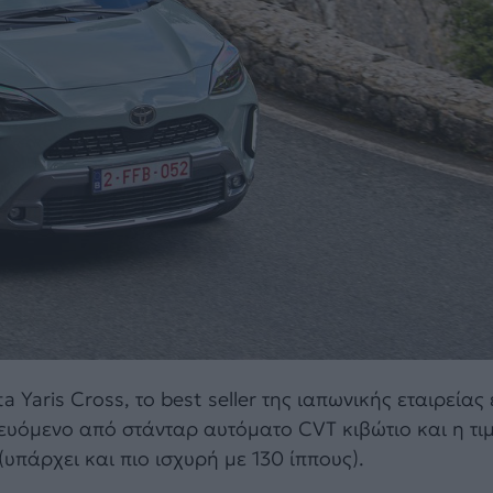
ris Cross, το best seller της ιαπωνικής εταιρείας 
ευόμενο από στάνταρ αυτόματο CVT κιβώτιο και η τιμ
(υπάρχει και πιο ισχυρή με 130 ίππους).