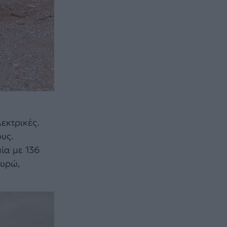
εκτρικές.
ους.
ία με 136
ευρώ,