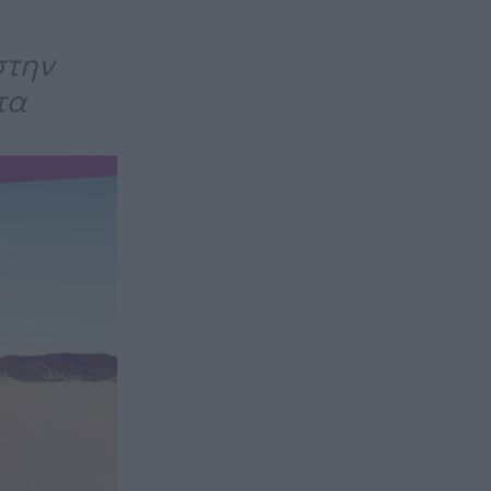
στην
τα