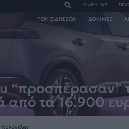
ΚΙΝΗΣΗ LIVE
TRAC
ΡΟΗ ΕΙΔΗΣΕΩΝ
ΔΟΚΙΜΕΣ
Α
υ “προσπέρασαν” τ
νά από τα 16.900 ε
 Κολονέλος