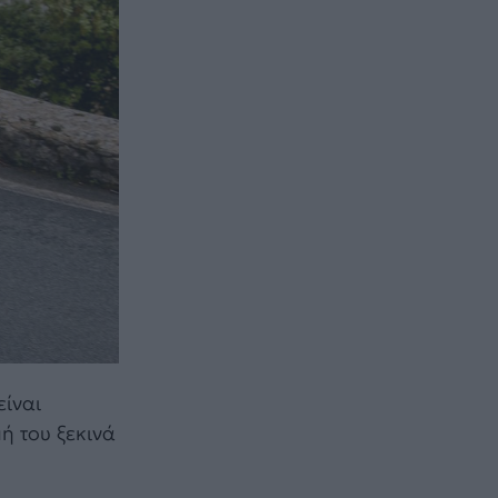
είναι
ή του ξεκινά