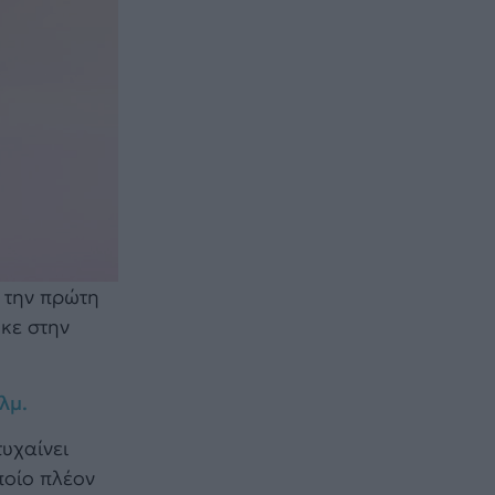
α την πρώτη
ηκε στην
λμ.
τυχαίνει
ποίο πλέον