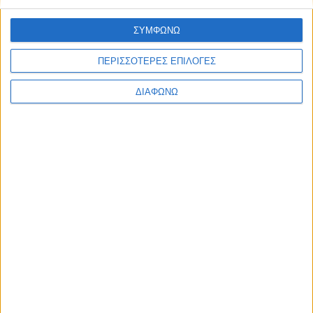
BLOG
LONG READS
ΣΥΜΦΩΝΩ
ΣΥΝΕΝΤΕΥΞΕΙΣ
LEGENDS
ΠΕΡΙΣΣΟΤΕΡΕΣ ΕΠΙΛΟΓΕΣ
ΣΑΝ ΣΗΜΕΡΑ
ΔΙΑΦΩΝΩ
ABOUT TRACTION
TRACTION MAGAZINE
TRACTION TV
ΠΟΙΟΙ ΕΙΜΑΣΤΕ
ΕΠΙΚΟΙΝΩΝΙΑ
FOLLOW US