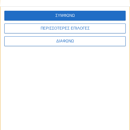
EDITORIAL
BLOG
LONG READS
ΣΥΜΦΩΝΩ
ΣΥΝΕΝΤΕΥΞΕΙΣ
LEGENDS
ΠΕΡΙΣΣΟΤΕΡΕΣ ΕΠΙΛΟΓΕΣ
ΣΑΝ ΣΗΜΕΡΑ
ΔΙΑΦΩΝΩ
ABOUT TRACTION
TRACTION MAGAZINE
TRACTION TV
ΠΟΙΟΙ ΕΙΜΑΣΤΕ
ΕΠΙΚΟΙΝΩΝΙΑ
FOLLOW US