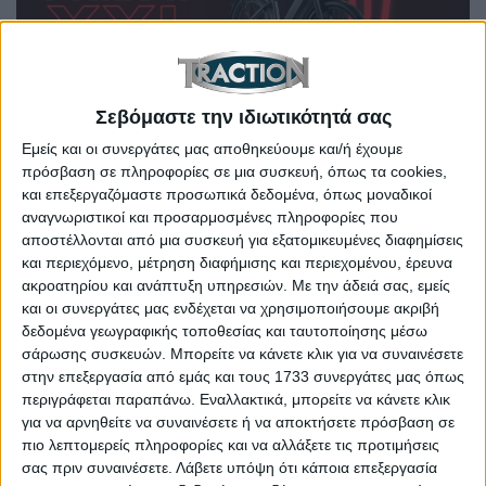
Σεβόμαστε την ιδιωτικότητά σας
Εμείς και οι συνεργάτες μας αποθηκεύουμε και/ή έχουμε
Kosmoride Black Friday: Όφελος έως 3.100 ευρώ για
αγορά ηλεκτρικού ποδήλατου
πρόσβαση σε πληροφορίες σε μια συσκευή, όπως τα cookies,
και επεξεργαζόμαστε προσωπικά δεδομένα, όπως μοναδικοί
αναγνωριστικοί και προσαρμοσμένες πληροφορίες που
αποστέλλονται από μια συσκευή για εξατομικευμένες διαφημίσεις
και περιεχόμενο, μέτρηση διαφήμισης και περιεχομένου, έρευνα
ακροατηρίου και ανάπτυξη υπηρεσιών.
Με την άδειά σας, εμείς
και οι συνεργάτες μας ενδέχεται να χρησιμοποιήσουμε ακριβή
δεδομένα γεωγραφικής τοποθεσίας και ταυτοποίησης μέσω
σάρωσης συσκευών. Μπορείτε να κάνετε κλικ για να συναινέσετε
στην επεξεργασία από εμάς και τους 1733 συνεργάτες μας όπως
περιγράφεται παραπάνω. Εναλλακτικά, μπορείτε να κάνετε κλικ
για να αρνηθείτε να συναινέσετε ή να αποκτήσετε πρόσβαση σε
πιο λεπτομερείς πληροφορίες και να αλλάξετε τις προτιμήσεις
σας πριν συναινέσετε.
Λάβετε υπόψη ότι κάποια επεξεργασία
Γεγονός το πρώτο “experience store” με e-Bikes της