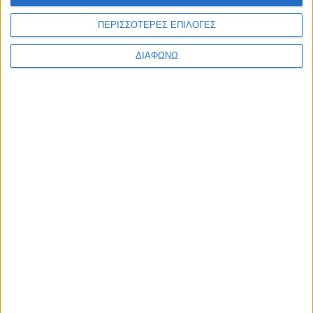
MOTOROSPORT
ΠΕΡΙΣΣΟΤΕΡΕΣ ΕΠΙΛΟΓΕΣ
WRC
F1
ΔΙΑΦΩΝΩ
MOTO GP
ΑΓΩΝΕΣ
TRACTION STORIES
EDITORIAL
BLOG
LONG READS
ΣΥΝΕΝΤΕΥΞΕΙΣ
LEGENDS
ΣΑΝ ΣΗΜΕΡΑ
ABOUT TRACTION
TRACTION MAGAZINE
TRACTION TV