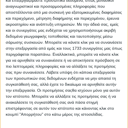
και επεξεργαζόμαστε προσωπικά δεδομένα, όπως μοναδικοί
αναγνωριστικοί και προσαρμοσμένες πληροφορίες που
αποστέλλονται από μια συσκευή για εξατομικευμένες διαφημίσεις
και περιεχόμενο, μέτρηση διαφήμισης και περιεχομένου, έρευνα
ακροατηρίου και ανάπτυξη υπηρεσιών.
Με την άδειά σας, εμείς
και οι συνεργάτες μας ενδέχεται να χρησιμοποιήσουμε ακριβή
δεδομένα γεωγραφικής τοποθεσίας και ταυτοποίησης μέσω
To επαγγελματικό B-SUV με ένα κυβικό μέτρο χώρου –
σάρωσης συσκευών. Μπορείτε να κάνετε κλικ για να συναινέσετε
Στα 24.660 ευρώ
στην επεξεργασία από εμάς και τους 1733 συνεργάτες μας όπως
περιγράφεται παραπάνω. Εναλλακτικά, μπορείτε να κάνετε κλικ
για να αρνηθείτε να συναινέσετε ή να αποκτήσετε πρόσβαση σε
πιο λεπτομερείς πληροφορίες και να αλλάξετε τις προτιμήσεις
σας πριν συναινέσετε.
Λάβετε υπόψη ότι κάποια επεξεργασία
των προσωπικών σας δεδομένων ενδέχεται να μην απαιτεί τη
συγκατάθεσή σας, αλλά έχετε το δικαίωμα να αρνηθείτε αυτήν
την επεξεργασία. Οι προτιμήσεις σαςθα ισχύουν μόνο για αυτόν
τον ιστότοπο. Μπορείτε να αλλάξετε τις προτιμήσεις σας ή να
ανακαλέσετε τη συγκατάθεσή σας ανά πάσα στιγμή
επιστρέφοντας σε αυτόν τον ιστότοπο και κάνοντας κλικ στο
κουμπί "Απορρήτου" στο κάτω μέρος της ιστοσελίδας.
H Citroen στη HORECA – Λύσεις για τον επαγγελματία