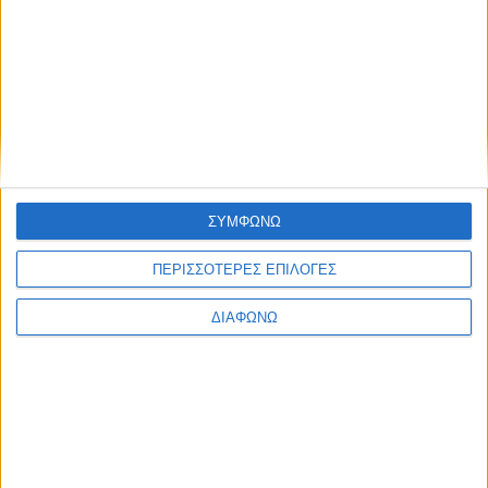
Το νέο μικρό γαλλικό van που σε “βάζει” στην πρίζα –
Γιατί ξεχωρίζει
ΣΥΜΦΩΝΩ
ΠΕΡΙΣΣΟΤΕΡΕΣ ΕΠΙΛΟΓΕΣ
ΔΙΑΦΩΝΩ
Το VW που λύνει τα χέρια του επαγγελματία – Πώς το
καταφέρνει