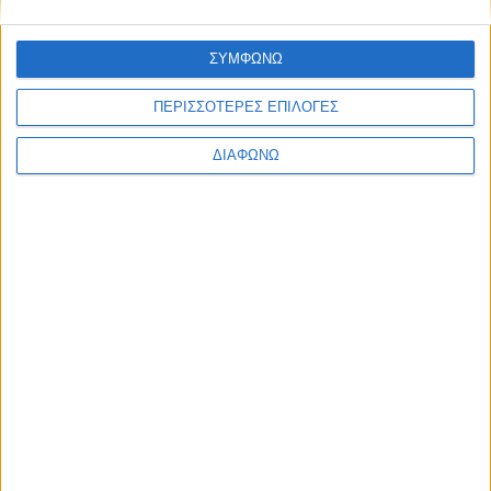
EDITORIAL
BLOG
LONG READS
ΣΥΜΦΩΝΩ
ΣΥΝΕΝΤΕΥΞΕΙΣ
LEGENDS
ΠΕΡΙΣΣΟΤΕΡΕΣ ΕΠΙΛΟΓΕΣ
ΣΑΝ ΣΗΜΕΡΑ
ΔΙΑΦΩΝΩ
ABOUT TRACTION
TRACTION MAGAZINE
TRACTION TV
ΠΟΙΟΙ ΕΙΜΑΣΤΕ
ΕΠΙΚΟΙΝΩΝΙΑ
FOLLOW US