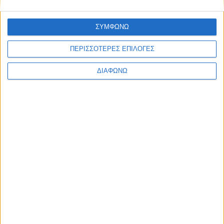
EDITORIAL
BLOG
LONG READS
ΣΥΜΦΩΝΩ
ΣΥΝΕΝΤΕΥΞΕΙΣ
LEGENDS
ΠΕΡΙΣΣΟΤΕΡΕΣ ΕΠΙΛΟΓΕΣ
ΣΑΝ ΣΗΜΕΡΑ
ΔΙΑΦΩΝΩ
ABOUT TRACTION
TRACTION MAGAZINE
TRACTION TV
ΠΟΙΟΙ ΕΙΜΑΣΤΕ
ΕΠΙΚΟΙΝΩΝΙΑ
FOLLOW US