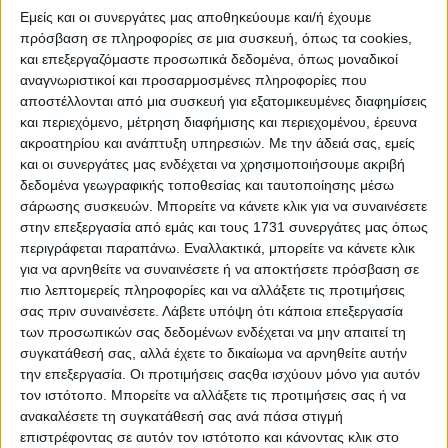
Εμείς και οι συνεργάτες μας αποθηκεύουμε και/ή έχουμε
πρόσβαση σε πληροφορίες σε μια συσκευή, όπως τα cookies,
και επεξεργαζόμαστε προσωπικά δεδομένα, όπως μοναδικοί
αναγνωριστικοί και προσαρμοσμένες πληροφορίες που
αποστέλλονται από μια συσκευή για εξατομικευμένες διαφημίσεις
και περιεχόμενο, μέτρηση διαφήμισης και περιεχομένου, έρευνα
ακροατηρίου και ανάπτυξη υπηρεσιών.
Με την άδειά σας, εμείς
και οι συνεργάτες μας ενδέχεται να χρησιμοποιήσουμε ακριβή
δεδομένα γεωγραφικής τοποθεσίας και ταυτοποίησης μέσω
Μοτοσυκλέτες “όνειρο” με όφελος έως 4.000 ευρώ –
σάρωσης συσκευών. Μπορείτε να κάνετε κλικ για να συναινέσετε
Ισχύει μέχρι το τέλος του 2025
στην επεξεργασία από εμάς και τους 1731 συνεργάτες μας όπως
περιγράφεται παραπάνω. Εναλλακτικά, μπορείτε να κάνετε κλικ
για να αρνηθείτε να συναινέσετε ή να αποκτήσετε πρόσβαση σε
πιο λεπτομερείς πληροφορίες και να αλλάξετε τις προτιμήσεις
σας πριν συναινέσετε.
Λάβετε υπόψη ότι κάποια επεξεργασία
των προσωπικών σας δεδομένων ενδέχεται να μην απαιτεί τη
συγκατάθεσή σας, αλλά έχετε το δικαίωμα να αρνηθείτε αυτήν
την επεξεργασία. Οι προτιμήσεις σαςθα ισχύουν μόνο για αυτόν
τον ιστότοπο. Μπορείτε να αλλάξετε τις προτιμήσεις σας ή να
ανακαλέσετε τη συγκατάθεσή σας ανά πάσα στιγμή
επιστρέφοντας σε αυτόν τον ιστότοπο και κάνοντας κλικ στο