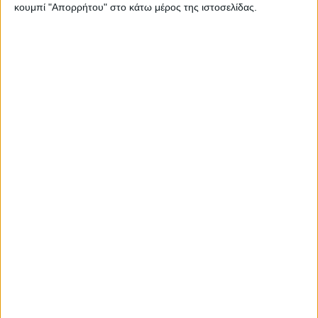
κουμπί "Απορρήτου" στο κάτω μέρος της ιστοσελίδας.
Chery Black Friday: Άτοκο χρηματοδοτικό για το PHEV
SUV με τη 12ετή εγγύηση
Piaggio Hellas: Black Friday προσφορές για Aprilia,
Moto Guzzi, και Piaggio