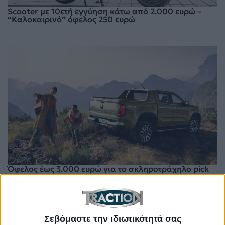
Scooter με 10ετή εγγύηση κάτω από 2.000 ευρώ –
“Καλοκαιρινό” όφελος 250 ευρώ
Όφελος έως 3.000 ευρώ για το σκληροτράχηλο pick
up – Μέχρι πότε ισχύει
Σεβόμαστε την ιδιωτικότητά σας