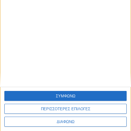
Οδηγείται με δίπλωμα αυτοκινήτου, “καίει” 1
ευρώ/100 χλμ. – Τώρα με 2.799 ευρώ
ΣΥΜΦΩΝΩ
ΠΕΡΙΣΣΟΤΕΡΕΣ ΕΠΙΛΟΓΕΣ
ΔΙΑΦΩΝΩ