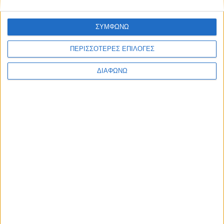
EDITORIAL
BLOG
LONG READS
ΣΥΜΦΩΝΩ
ΣΥΝΕΝΤΕΥΞΕΙΣ
LEGENDS
ΠΕΡΙΣΣΟΤΕΡΕΣ ΕΠΙΛΟΓΕΣ
ΣΑΝ ΣΗΜΕΡΑ
ΔΙΑΦΩΝΩ
ABOUT TRACTION
TRACTION MAGAZINE
TRACTION TV
ΠΟΙΟΙ ΕΙΜΑΣΤΕ
ΕΠΙΚΟΙΝΩΝΙΑ
FOLLOW US