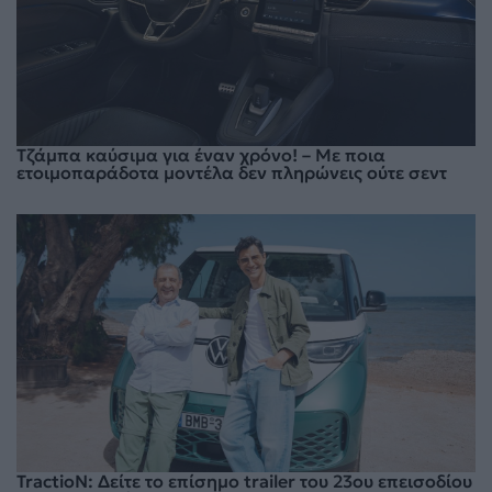
Τζάμπα καύσιμα για έναν χρόνο! – Με ποια
ετοιμοπαράδοτα μοντέλα δεν πληρώνεις ούτε σεντ
TractioN: Δείτε το επίσημο trailer του 23ου επεισοδίου