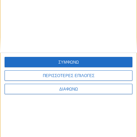
Coral–Shell και Hyundai: Συνάντηση κορυφής με
“Stefanis x2” και Sordo
ΣΥΜΦΩΝΩ
ΠΕΡΙΣΣΟΤΕΡΕΣ ΕΠΙΛΟΓΕΣ
ΔΙΑΦΩΝΩ
Το video από την πρώτη επαφή με το Hyundai i20 N
Rally2