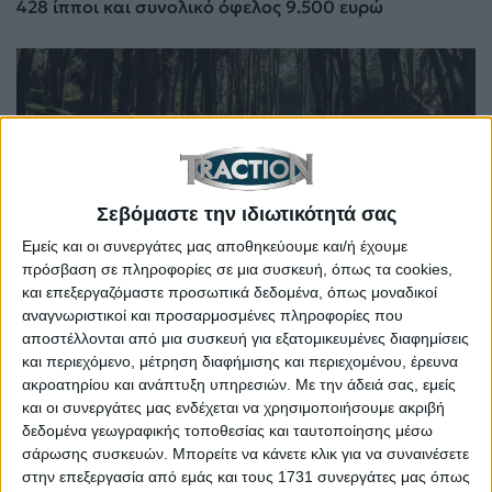
428 ίπποι και συνολικό όφελος 9.500 ευρώ
Σεβόμαστε την ιδιωτικότητά σας
Εμείς και οι συνεργάτες μας αποθηκεύουμε και/ή έχουμε
πρόσβαση σε πληροφορίες σε μια συσκευή, όπως τα cookies,
και επεξεργαζόμαστε προσωπικά δεδομένα, όπως μοναδικοί
Το πιο προσιτό smart στην Ελλάδα – Τώρα με όφελος
αναγνωριστικοί και προσαρμοσμένες πληροφορίες που
5.000 ευρώ και επιτόκιο 3,9%
αποστέλλονται από μια συσκευή για εξατομικευμένες διαφημίσεις
και περιεχόμενο, μέτρηση διαφήμισης και περιεχομένου, έρευνα
ακροατηρίου και ανάπτυξη υπηρεσιών.
Με την άδειά σας, εμείς
και οι συνεργάτες μας ενδέχεται να χρησιμοποιήσουμε ακριβή
δεδομένα γεωγραφικής τοποθεσίας και ταυτοποίησης μέσω
σάρωσης συσκευών. Μπορείτε να κάνετε κλικ για να συναινέσετε
στην επεξεργασία από εμάς και τους 1731 συνεργάτες μας όπως