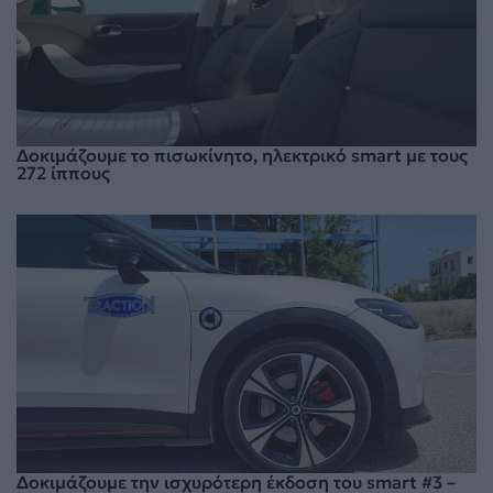
Δοκιμάζουμε το πισωκίνητο, ηλεκτρικό smart με τους
272 ίππους
Δοκιμάζουμε την ισχυρότερη έκδοση του smart #3 –