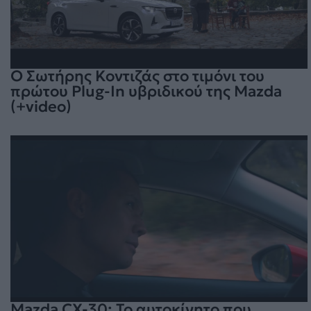
Ο Σωτήρης Κοντιζάς στο τιμόνι του
πρώτου Plug-In υβριδικού της Mazda
(+video)
Mazda CX-30: Το αυτοκίνητο που…