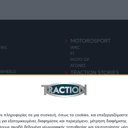
E
MOTOROSPORT
NEWS
WRC
F1
MOTO GP
ΑΓΩΝΕΣ
WHEELS
TRACTION STORIES
EDITORIAL
S
BLOG
LONG READS
ΣΥΝΕΝΤΕΥΞΕΙΣ
ΓΙΑ & ΠΕΡΙΒΑΛΛΟΝ
LEGENDS
ΣΑΝ ΣΗΜΕΡΑ
σε πληροφορίες σε μια συσκευή, όπως τα cookies, και επεξεργαζόμαστ
α εξατομικευμένες διαφημίσεις και περιεχόμενο, μέτρηση διαφήμισης 
οιήσουμε ακριβή δεδομένα γεωγραφικής τοποθεσίας και ταυτοποίησης μέ