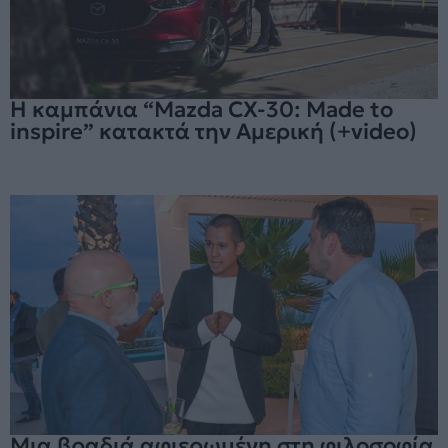
H καμπάνια “Mazda CX-30: Made to
inspire” κατακτά την Αμερική (+video)
Μια βραδιά αφιερωμένη στη φιλοσοφία