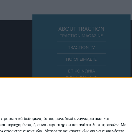
ABOUT TRACTION
TRACTION MAGAZINE
TRACTION TV
ΠΟΙΟΙ ΕΙΜΑΣΤΕ
ΕΠΙΚΟΙΝΩΝΙΑ
FOLLOW US
ε προσωπικά δεδομένα, όπως μοναδικοί αναγνωριστικοί και
και περιεχομένου, έρευνα ακροατηρίου και ανάπτυξη υπηρεσιών.
Με
σω σάρωσης συσκευών. Μπορείτε να κάνετε κλικ για να συναινέσετε