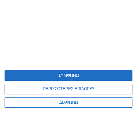
SAFETY
ΑΓΟΡΑ
ΕΚΘΕΣΕΙΣ
SAFETY NEWS
ΔΡΑΣΕΙΣ
2 WHEELS
ΤΕΧΝΟΛΟΓΙΑ &
ΜΟΤΟΣΥΚΛΕΤΑ
ΠΟΔΗΛΑΤΟ
ΠΕΡΙΒΑΛΛΟΝ
MOTO GP
ΧΡΗΣΙΜΑ
MOTOROSPORT
WRC
F1
MOTO GP
ΣΥΜΦΩΝΩ
ΑΓΩΝΕΣ
TRACTION STORIES
ΠΕΡΙΣΣΟΤΕΡΕΣ ΕΠΙΛΟΓΕΣ
EDITORIAL
BLOG
ΔΙΑΦΩΝΩ
LONG READS
ΣΥΝΕΝΤΕΥΞΕΙΣ
LEGENDS
ΣΑΝ ΣΗΜΕΡΑ