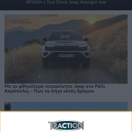
ΑΡΧΙΚΗ
»
Test Drive Jeep Avenger 4xe
Mε το φθηνότερο τετρακίνητο Jeep στο Ράλι
Ακρόπολις – Πως τα πήγε εκτός δρόμου