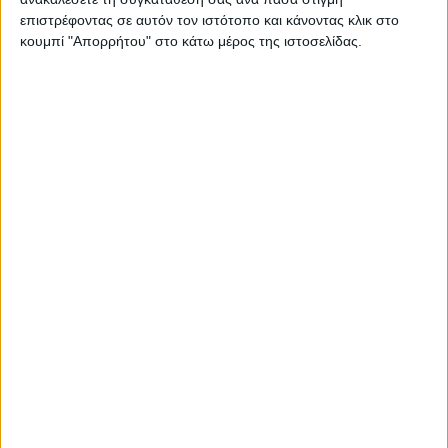
επιστρέφοντας σε αυτόν τον ιστότοπο και κάνοντας κλικ στο
κουμπί "Απορρήτου" στο κάτω μέρος της ιστοσελίδας.
ΝΕΑ
LIFESTYLE
LIFESTYLE NEWS
ΑΥΤΟΚΙΝΗΤΟ
VINTAGE
ΠΑΡΟΥΣΙΑΣΕΙΣ
TRAVEL
ΔΟΚΙΜΕΣ
EXTREME
ΣΤΡΙΒΟΝΤΑΣ
WOMEN ON WHEELS
ΜΑΚΡΑΣ ΔΙΑΡΚΕΙΑΣ