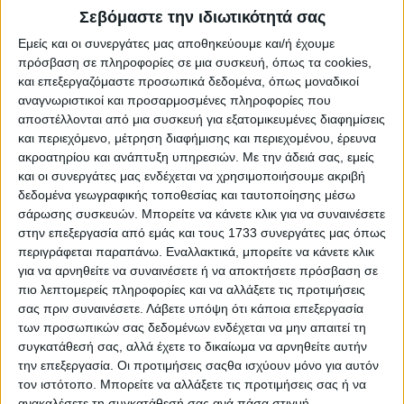
Σεβόμαστε την ιδιωτικότητά σας
Εμείς και οι συνεργάτες μας αποθηκεύουμε και/ή έχουμε
πρόσβαση σε πληροφορίες σε μια συσκευή, όπως τα cookies,
και επεξεργαζόμαστε προσωπικά δεδομένα, όπως μοναδικοί
αναγνωριστικοί και προσαρμοσμένες πληροφορίες που
αποστέλλονται από μια συσκευή για εξατομικευμένες διαφημίσεις
Δοκιμάζουμε το πιο προσιτό τετρακίνητο Jeep της
και περιεχόμενο, μέτρηση διαφήμισης και περιεχομένου, έρευνα
αγοράς – Ξεκινά από τα 33.690 ευρώ
ακροατηρίου και ανάπτυξη υπηρεσιών.
Με την άδειά σας, εμείς
και οι συνεργάτες μας ενδέχεται να χρησιμοποιήσουμε ακριβή
δεδομένα γεωγραφικής τοποθεσίας και ταυτοποίησης μέσω
σάρωσης συσκευών. Μπορείτε να κάνετε κλικ για να συναινέσετε
στην επεξεργασία από εμάς και τους 1733 συνεργάτες μας όπως
περιγράφεται παραπάνω. Εναλλακτικά, μπορείτε να κάνετε κλικ
για να αρνηθείτε να συναινέσετε ή να αποκτήσετε πρόσβαση σε
πιο λεπτομερείς πληροφορίες και να αλλάξετε τις προτιμήσεις
σας πριν συναινέσετε.
Λάβετε υπόψη ότι κάποια επεξεργασία
των προσωπικών σας δεδομένων ενδέχεται να μην απαιτεί τη
συγκατάθεσή σας, αλλά έχετε το δικαίωμα να αρνηθείτε αυτήν
την επεξεργασία. Οι προτιμήσεις σαςθα ισχύουν μόνο για αυτόν
τον ιστότοπο. Μπορείτε να αλλάξετε τις προτιμήσεις σας ή να
ανακαλέσετε τη συγκατάθεσή σας ανά πάσα στιγμή