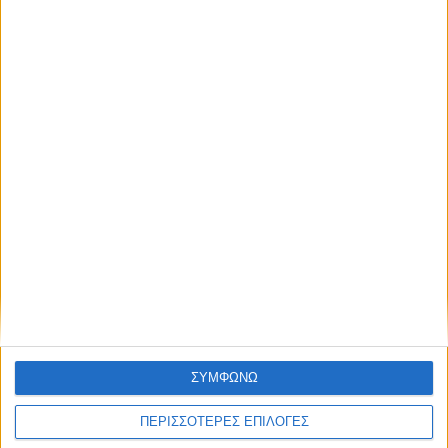
ΝΕΑ
LIFESTYLE
LIFESTYLE NEWS
ΑΥΤΟΚΙΝΗΤΟ
VINTAGE
ΠΑΡΟΥΣΙΑΣΕΙΣ
ΣΥΜΦΩΝΩ
TRAVEL
ΔΟΚΙΜΕΣ
EXTREME
ΣΤΡΙΒΟΝΤΑΣ
ΠΕΡΙΣΣΟΤΕΡΕΣ ΕΠΙΛΟΓΕΣ
WOMEN ON WHEELS
ΜΑΚΡΑΣ ΔΙΑΡΚΕΙΑΣ