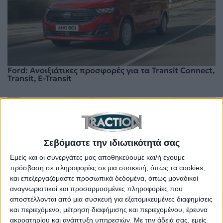
Ford: Ανοιξιάτικες προσφορές για τα Transit Connect,
Transit, E-Transit
Σεβόμαστε την ιδιωτικότητά σας
Εμείς και οι συνεργάτες μας αποθηκεύουμε και/ή έχουμε
πρόσβαση σε πληροφορίες σε μια συσκευή, όπως τα cookies,
και επεξεργαζόμαστε προσωπικά δεδομένα, όπως μοναδικοί
αναγνωριστικοί και προσαρμοσμένες πληροφορίες που
αποστέλλονται από μια συσκευή για εξατομικευμένες διαφημίσεις
και περιεχόμενο, μέτρηση διαφήμισης και περιεχομένου, έρευνα
Νέο Ford Transit Connect και σε plug-in υβριδική
ακροατηρίου και ανάπτυξη υπηρεσιών.
Με την άδειά σας, εμείς