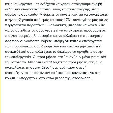
έκδοση
και οι συνεργάτες μας ενδέχεται να χρησιμοποιήσουμε ακριβή
δεδομένα γεωγραφικής τοποθεσίας και ταυτοποίησης μέσω
σάρωσης συσκευών. Μπορείτε να κάνετε κλικ για να συναινέσετε
στην επεξεργασία από εμάς και τους 1731 συνεργάτες μας όπως
περιγράφεται παραπάνω. Εναλλακτικά, μπορείτε να κάνετε κλικ
για να αρνηθείτε να συναινέσετε ή να αποκτήσετε πρόσβαση σε
πιο λεπτομερείς πληροφορίες και να αλλάξετε τις προτιμήσεις
σας πριν συναινέσετε.
Λάβετε υπόψη ότι κάποια επεξεργασία
των προσωπικών σας δεδομένων ενδέχεται να μην απαιτεί τη
συγκατάθεσή σας, αλλά έχετε το δικαίωμα να αρνηθείτε αυτήν
την επεξεργασία. Οι προτιμήσεις σαςθα ισχύουν μόνο για αυτόν
τον ιστότοπο. Μπορείτε να αλλάξετε τις προτιμήσεις σας ή να
ανακαλέσετε τη συγκατάθεσή σας ανά πάσα στιγμή
Ford: Κυρίαρχος στα επαγγελματικά σε Ελλάδα και
επιστρέφοντας σε αυτόν τον ιστότοπο και κάνοντας κλικ στο
Ευρώπη
κουμπί "Απορρήτου" στο κάτω μέρος της ιστοσελίδας.