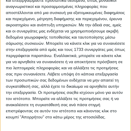
και επεξεργαζόμαστε προσωπικά δεδομένα, όπως μοναδικοί
αναγνωριστικοί και προσαρμοσμένες πληροφορίες που
αποστέλλονται από μια συσκευή για εξατομικευμένες διαφημίσεις
και περιεχόμενο, μέτρηση διαφήμισης και περιεχομένου, έρευνα
ακροατηρίου και ανάπτυξη υπηρεσιών.
Με την άδειά σας, εμείς
και οι συνεργάτες μας ενδέχεται να χρησιμοποιήσουμε ακριβή
δεδομένα γεωγραφικής τοποθεσίας και ταυτοποίησης μέσω
Με 203 χλμ./ώρα στην Αθηνών-Κορίνθου – Πήγε να
σάρωσης συσκευών. Μπορείτε να κάνετε κλικ για να συναινέσετε
δωροδοκήσει τους αστυνομικούς
στην επεξεργασία από εμάς και τους 1733 συνεργάτες μας όπως
περιγράφεται παραπάνω. Εναλλακτικά, μπορείτε να κάνετε κλικ
για να αρνηθείτε να συναινέσετε ή να αποκτήσετε πρόσβαση σε
πιο λεπτομερείς πληροφορίες και να αλλάξετε τις προτιμήσεις
σας πριν συναινέσετε.
Λάβετε υπόψη ότι κάποια επεξεργασία
των προσωπικών σας δεδομένων ενδέχεται να μην απαιτεί τη
συγκατάθεσή σας, αλλά έχετε το δικαίωμα να αρνηθείτε αυτήν
την επεξεργασία. Οι προτιμήσεις σαςθα ισχύουν μόνο για αυτόν
τον ιστότοπο. Μπορείτε να αλλάξετε τις προτιμήσεις σας ή να
ανακαλέσετε τη συγκατάθεσή σας ανά πάσα στιγμή
επιστρέφοντας σε αυτόν τον ιστότοπο και κάνοντας κλικ στο
κουμπί "Απορρήτου" στο κάτω μέρος της ιστοσελίδας.
Σύλληψη και 2.000 ευρώ σε 49χρονο – Που τον