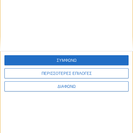
Με 191 χλμ./ώρα στην Περιφερειακή Υμηττού – Τι θα
πληρώσει ο 43χρονος αλλοδαπός
ΣΥΜΦΩΝΩ
ΠΕΡΙΣΣΟΤΕΡΕΣ ΕΠΙΛΟΓΕΣ
ΔΙΑΦΩΝΩ
Θεσσαλονίκη: Οδηγούσε με ταχύτητα 167 χλμ./ώρα –
Ποιο ήταν το όριο στο σημείο