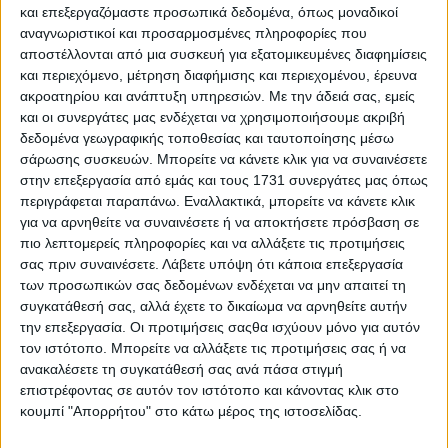
και επεξεργαζόμαστε προσωπικά δεδομένα, όπως μοναδικοί
Απάντηση: Ο ΑΦΜ που έχετε συμπληρώσει ή είναι
αναγνωριστικοί και προσαρμοσμένες πληροφορίες που
λανθασμένος (οπότε συμπληρώνετε τον σωστό) ή
αποστέλλονται από μια συσκευή για εξατομικευμένες διαφημίσεις
αναγράφεται στην άδεια ΑΦΜ διαφορετικός από
και περιεχόμενο, μέτρηση διαφήμισης και περιεχομένου, έρευνα
ακροατηρίου και ανάπτυξη υπηρεσιών.
Με την άδειά σας, εμείς
αυτόν του κατόχου (οπότε απευθύνεστε στην
και οι συνεργάτες μας ενδέχεται να χρησιμοποιήσουμε ακριβή
Περιφερειακή Υπηρεσία Μεταφορών) ή είναι
δεδομένα γεωγραφικής τοποθεσίας και ταυτοποίησης μέσω
διαφορετικός στα στοιχεία που τηρούνται από την
σάρωσης συσκευών. Μπορείτε να κάνετε κλικ για να συναινέσετε
στην επεξεργασία από εμάς και τους 1731 συνεργάτες μας όπως
Υπηρεσία μας (οπότε απευθύνεστε στη ΔΟΥ). Αν δεν
περιγράφεται παραπάνω. Εναλλακτικά, μπορείτε να κάνετε κλικ
ισχύει κάτι από τα ανωτέρω, τότε ενδεχομένως να
για να αρνηθείτε να συναινέσετε ή να αποκτήσετε πρόσβαση σε
συμπληρώνετε λανθασμένο αριθμό κυκλοφορίας.
πιο λεπτομερείς πληροφορίες και να αλλάξετε τις προτιμήσεις
σας πριν συναινέσετε.
Λάβετε υπόψη ότι κάποια επεξεργασία
8 Ερώτηση: Ταξινόμησα σήμερα το όχημα μου και
των προσωπικών σας δεδομένων ενδέχεται να μην απαιτεί τη
έλαβα άδεια κυκλοφορίας. Ποια είναι η προθεσμία
συγκατάθεσή σας, αλλά έχετε το δικαίωμα να αρνηθείτε αυτήν
την επεξεργασία. Οι προτιμήσεις σαςθα ισχύουν μόνο για αυτόν
για την καταβολή των τελών κυκλοφορίας του
τον ιστότοπο. Μπορείτε να αλλάξετε τις προτιμήσεις σας ή να
έτους ταξινόμησης;
ανακαλέσετε τη συγκατάθεσή σας ανά πάσα στιγμή
Απάντηση: Τα τέλη κυκλοφορίας του οχήματος
επιστρέφοντας σε αυτόν τον ιστότοπο και κάνοντας κλικ στο
κουμπί "Απορρήτου" στο κάτω μέρος της ιστοσελίδας.
πρέπει να καταβληθούν μέχρι και την επόμενη
εργάσιμη ημέρα από την ημερομηνία εκδόσεως της