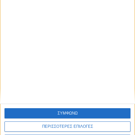
Μπλόκο της ΑΑΔΕ σε supercars: 229
πολυτελή ΙΧ με ξένες πινακίδες
δεσμευμένα
ΔΙΑΒΑΣΤΕ
ΣΥΜΦΩΝΩ
ΠΕΡΙΣΣΟΤΕΡΕΣ ΕΠΙΛΟΓΕΣ
Τέλη Κυκλοφορίας με το μήνα: Άνοιξε η