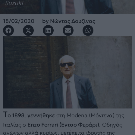
Suzuki
18/02/2020
by
Νώντας Δουζίνας
Τ
ο 1898
,
γεννήθηκε
στη Modena (Μόντενα) της
Ιταλίας ο
Enzo Ferrari (Έντσο Φεράρι)
. Οδηγός
αγώνων αλλά κυρίως, μετέπειτα ιδρυτής της