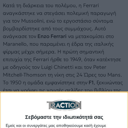
Κατά τη διάρκεια του πολέμου, η Ferrari
αναγκάστηκε να στεγάσει πολεμική παραγωγή
για τον Mussolini, ενώ το εργοστάσιο σύντομα
βομβαρδίστηκε από τους συμμάχους. Αυτό
ανάγκασε τον
Enzo Ferrari
να μετακομίσει στο
Maranello, που παραμένει η έδρα της ιταλικής
φίρμας μέχρι σήμερα. Η πρώτη σημαντική
επιτυχία της Ferrari ήρθε το 1949, όταν κατέκτησε
με οδηγούς τον Luigi Chinetti και τον Peter
Mitchell-Thomson τη νίκη στις 24 Ώρες του Mans.
Το 1950 η ομάδα εμφανίστηκε στην
F1
, ξεκινώντας
έτσι να γράφει τις χρυσές σελίδες του βιβλίου της
ιστορίας της, το οποίο απέχει πολύ από το να
ολοκληρωθεί.
Σεβόμαστε την ιδιωτικότητά σας
Εμείς και οι συνεργάτες μας αποθηκεύουμε και/ή έχουμε