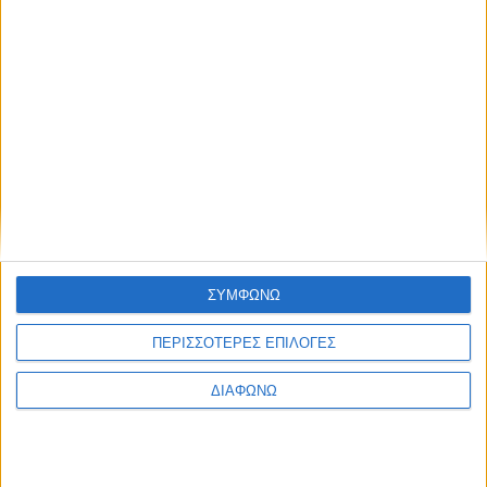
Suzuki
μια επιδότηση ώστε να συνεχίσει την
έρευνά της και το αποτέλεσμα, ήταν η δημιουργία
της
Suzuki Motor Corporation
.
ΣΥΜΦΩΝΩ
ΠΕΡΙΣΣΟΤΕΡΕΣ ΕΠΙΛΟΓΕΣ
ΔΙΑΦΩΝΩ
To 1956, αφού η εταιρεία είχε παρουσιάσει με
επιτυχία μοτοσικλέτες, ήρθε η στιγμή για το πρώτο
αυτοκίνητο. Το
Suzuki Suzulight
ήταν γεγονός και