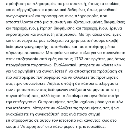
πρόσβαση σε πληροφορίες σε μια συσκευή, όπως τα cookies,
και επεξεργαζόμαστε προσωπικά δεδομένα, όπως μοναδικοί
αναγνωριστικοί και προσαρμοσμένες πληροφορίες που
αποστέλλονται από μια συσκευή για εξατομικευμένες διαφημίσεις
και περιεχόμενο, μέτρηση διαφήμισης και περιεχομένου, έρευνα
ακροατηρίου και ανάπτυξη υπηρεσιών.
Με την άδειά σας, εμείς
και οι συνεργάτες μας ενδέχεται να χρησιμοποιήσουμε ακριβή
δεδομένα γεωγραφικής τοποθεσίας και ταυτοποίησης μέσω
σάρωσης συσκευών. Μπορείτε να κάνετε κλικ για να συναινέσετε
στην επεξεργασία από εμάς και τους 1733 συνεργάτες μας όπως
περιγράφεται παραπάνω. Εναλλακτικά, μπορείτε να κάνετε κλικ
για να αρνηθείτε να συναινέσετε ή να αποκτήσετε πρόσβαση σε
πιο λεπτομερείς πληροφορίες και να αλλάξετε τις προτιμήσεις
Τ
σας πριν συναινέσετε.
Λάβετε υπόψη ότι κάποια επεξεργασία
ο 1965, η Fiat απέκτησε ένα μερίδιο της Ferrari
των προσωπικών σας δεδομένων ενδέχεται να μην απαιτεί τη
που έφτασε στο 50% το 1969, υπό τον όρο η
συγκατάθεσή σας, αλλά έχετε το δικαίωμα να αρνηθείτε αυτήν
Ferrari να είναι υπεύθυνη για το αγωνιστικό
την επεξεργασία. Οι προτιμήσεις σαςθα ισχύουν μόνο για αυτόν
τον ιστότοπο. Μπορείτε να αλλάξετε τις προτιμήσεις σας ή να
πρόγραμμα. Το 1974, τη θέση του Enzo ως
ανακαλέσετε τη συγκατάθεσή σας ανά πάσα στιγμή
διευθυντή του αγωνιστικού προγράμματος
επιστρέφοντας σε αυτόν τον ιστότοπο και κάνοντας κλικ στο
ανέλαβε ο Luca di Montezemolo, ο οποίος
κουμπί "Απορρήτου" στο κάτω μέρος της ιστοσελίδας.