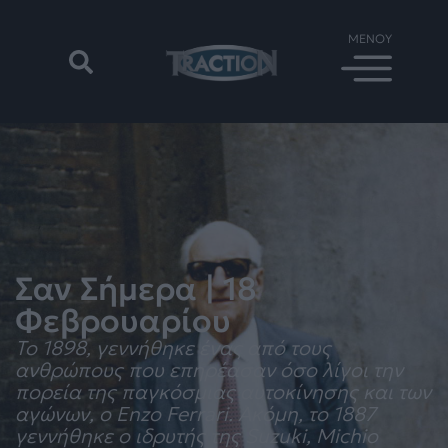
Σαν Σήμερα | 18
Φεβρουαρίου
Το 1898, γεννήθηκε ένας από τους
ανθρώπους που επηρέασαν όσο λίγοι την
πορεία της παγκόσμιας αυτοκίνησης και των
αγώνων, ο Enzo Ferrari. Ακόμη, το 1887
γεννήθηκε ο ιδρυτής της Suzuki, Michio