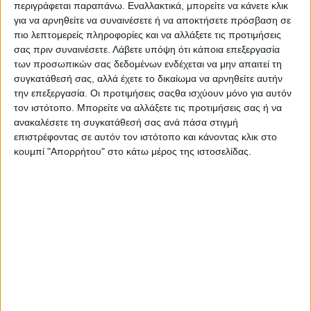
περιγράφεται παραπάνω. Εναλλακτικά, μπορείτε να κάνετε κλικ
για να αρνηθείτε να συναινέσετε ή να αποκτήσετε πρόσβαση σε
πιο λεπτομερείς πληροφορίες και να αλλάξετε τις προτιμήσεις
T
o 1917
, γεννήθηκε στη Sainte-Cécile-les-Vignes
σας πριν συναινέσετε.
Λάβετε υπόψη ότι κάποια επεξεργασία
των προσωπικών σας δεδομένων ενδέχεται να μην απαιτεί τη
της Γαλλίας, ο
Maurice Trintignant (Μωρίς
συγκατάθεσή σας, αλλά έχετε το δικαίωμα να αρνηθείτε αυτήν
Τρεντινιάν)
. Θείος του διάσημου ηθοποιού
Jean-
την επεξεργασία. Οι προτιμήσεις σαςθα ισχύουν μόνο για αυτόν
Louis Trintignant (Ζαν Λουί Τρεντινιάν)
, ο
Maurice
τον ιστότοπο. Μπορείτε να αλλάξετε τις προτιμήσεις σας ή να
ανακαλέσετε τη συγκατάθεσή σας ανά πάσα στιγμή
υπήρξε ένας από τους μακροβιότερους οδηγούς
επιστρέφοντας σε αυτόν τον ιστότοπο και κάνοντας κλικ στο
στην πρώιμη εποχή της
F1
, όπου βρέθηκε από το
κουμπί "Απορρήτου" στο κάτω μέρος της ιστοσελίδας.
1950 έως το 1964
. Οδήγησε για πολλές ομάδες,
ιδιωτικές και μη, συμμετέχοντας σε 84 αγώνες.
Κατέκτησε εντέλει 2 νίκες, το 1955 και το 1958 στο
Monaco, ενώ ανέβηκε και 10 φορές στο βάθρο των
νικητών. Οι καλύτερες επιδόσεις του σε επίπεδο
πρωταθλήματος ήρθαν το 1954 και το 1955, όταν
τερμάτισε στην 4η θέση οδηγώντας για την
Ferrari
.