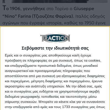
T
o 1906
,
γεννήθηκε
στο Τορίνο ο
Giuseppe
“Nino” Farina (Τζιουζέπε Φαρίνα)
. Ιταλός οδηγός
αγώνων που έγραψε ιστορία, καθώς το 1950 έγινε
ο
πρώτος Παγκόσμιος Πρωταθλητής της F1
,
οδηγώντας
Alfa Romeo
. Επιπλέον, είναι
ένας από
τους μόλις 3 οδηγούς που έχουν κερδίσει αγώνα
Σεβόμαστε την ιδιωτικότητά σας
στο ντεμπούτο της στην F1 (1950)
. Ο
Farina
έχασε
τη ζωή του σε τροχαίο ατύχημα στις Άλπεις το
Εμείς και οι συνεργάτες μας αποθηκεύουμε και/ή έχουμε
πρόσβαση σε πληροφορίες σε μια συσκευή, όπως τα cookies,
1966, σε ηλικία 59 ετών. Ο Ιταλός οδηγός
και επεξεργαζόμαστε προσωπικά δεδομένα, όπως μοναδικοί
βρισκόταν καθ’ οδόν προς την πίστα της Reims
αναγνωριστικοί και προσαρμοσμένες πληροφορίες που
(Ρεμς) στη Γαλλία, για να συμμετάσχει στο
αποστέλλονται από μια συσκευή για εξατομικευμένες διαφημίσεις
και περιεχόμενο, μέτρηση διαφήμισης και περιεχομένου, έρευνα
ομώνυμο GP. Πέραν τούτου όμως, είχε
ακροατηρίου και ανάπτυξη υπηρεσιών.
Με την άδειά σας, εμείς
προγραμματιστεί να λάβει μέρος και σε γύρισμα
και οι συνεργάτες μας ενδέχεται να χρησιμοποιήσουμε ακριβή
για την ταινία “
Grand Prix
“, όπου ντουμπλάριζε σε
δεδομένα γεωγραφικής τοποθεσίας και ταυτοποίησης μέσω
δύσκολες σκηνές οδήγησης τον πρωταγωνιστή,
σάρωσης συσκευών. Μπορείτε να κάνετε κλικ για να συναινέσετε
στην επεξεργασία από εμάς και τους 1733 συνεργάτες μας όπως
Yves Montant
.