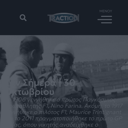
Σαν Σήμερα | 30
Οκτωβρίου
Το 1906 γεννήθηκε ο πρώτος Παγκόσμιος
Πρωταθλητής F1, Nino Farina. Ακόμη, το 1917
γεννήθηκε ο πιλότος F1, Maurice Trintignant
και το 2011 πραγματοποιήθηκε το πρώτο GP
Iνδίας, όπου νικητής αναδείχθηκε ο