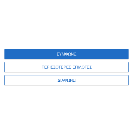
ΝΕΑ
LIFESTYLE
LIFESTYLE NEWS
ΑΥΤΟΚΙΝΗΤΟ
VINTAGE
ΠΑΡΟΥΣΙΑΣΕΙΣ
TRAVEL
ΔΟΚΙΜΕΣ
EXTREME
ΣΤΡΙΒΟΝΤΑΣ
WOMEN ON WHEELS
ΜΑΚΡΑΣ ΔΙΑΡΚΕΙΑΣ
SAFETY
ΑΓΟΡΑ
ΕΚΘΕΣΕΙΣ
SAFETY NEWS
ΣΥΜΦΩΝΩ
ΔΡΑΣΕΙΣ
2 WHEELS
ΤΕΧΝΟΛΟΓΙΑ &
ΠΕΡΙΣΣΟΤΕΡΕΣ ΕΠΙΛΟΓΕΣ
ΜΟΤΟΣΥΚΛΕΤΑ
ΠΟΔΗΛΑΤΟ
ΠΕΡΙΒΑΛΛΟΝ
ΔΙΑΦΩΝΩ
MOTO GP
ΧΡΗΣΙΜΑ
MOTOROSPORT
WRC
F1
MOTO GP
ΑΓΩΝΕΣ
TRACTION STORIES
EDITORIAL