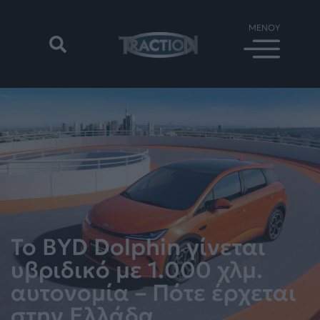
To BYD Dolphin γίνεται
υβριδικό με 1.000 χλμ.
αυτονομία – Πότε έρχεται
στην Ελλάδα