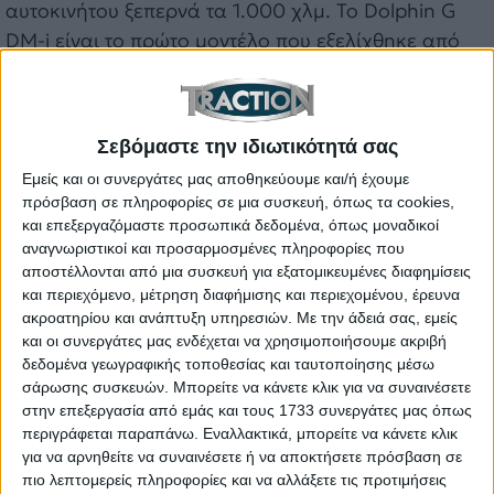
αυτοκινήτου ξεπερνά τα 1.000 χλμ. Το Dolphin G
DM-i είναι το πρώτο μοντέλο που εξελίχθηκε από
την BYD ειδικά για τις αγορές εκτός Κίνας,
συμπεριλαμβανομένης της Ευρώπης. Οι διαστάσεις
του (μήκος 4,16 μ. και πλάτος 1,825 μ.) το
Σεβόμαστε την ιδιωτικότητά σας
τοποθετούν ξεκάθαρα στην καρδιά της ευρωπαϊκής
Εμείς και οι συνεργάτες μας αποθηκεύουμε και/ή έχουμε
κατηγορίας Β, των supermini.
πρόσβαση σε πληροφορίες σε μια συσκευή, όπως τα cookies,
και επεξεργαζόμαστε προσωπικά δεδομένα, όπως μοναδικοί
αναγνωριστικοί και προσαρμοσμένες πληροφορίες που
Η διάθεση του νέου BYD Dolphin G DM-i στις
αποστέλλονται από μια συσκευή για εξατομικευμένες διαφημίσεις
ευρωπαϊκές αγορές θα ξεκινήσει τις επόμενες
και περιεχόμενο, μέτρηση διαφήμισης και περιεχομένου, έρευνα
εβδομάδες, ενώ οι πρώτες παραδόσεις θα γίνουν
ακροατηρίου και ανάπτυξη υπηρεσιών.
Με την άδειά σας, εμείς
μέχρι το τέλος του καλοκαιριού. Ο πλήρης
και οι συνεργάτες μας ενδέχεται να χρησιμοποιήσουμε ακριβή
δεδομένα γεωγραφικής τοποθεσίας και ταυτοποίησης μέσω
εξοπλισμός και οι τεχνικές προδιαγραφές θα
σάρωσης συσκευών. Μπορείτε να κάνετε κλικ για να συναινέσετε
ανακοινωθούν το επόμενο διάστημα.
στην επεξεργασία από εμάς και τους 1733 συνεργάτες μας όπως
περιγράφεται παραπάνω. Εναλλακτικά, μπορείτε να κάνετε κλικ
για να αρνηθείτε να συναινέσετε ή να αποκτήσετε πρόσβαση σε
ΕΤΙΚΕΤΕΣ
πιο λεπτομερείς πληροφορίες και να αλλάξετε τις προτιμήσεις